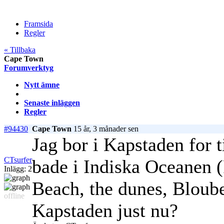
Framsida
Regler
« Tillbaka
Cape Town
Forumverktyg
Nytt ämne
Senaste inläggen
Regler
#94430
Cape Town
15 år, 3 månader sen
Jag bor i Kapstaden for ti
CTsurfer
bade i Indiska Oceanen (
Inlägg: 2
Beach, the dunes, Bloube
offline
Kapstaden just nu?