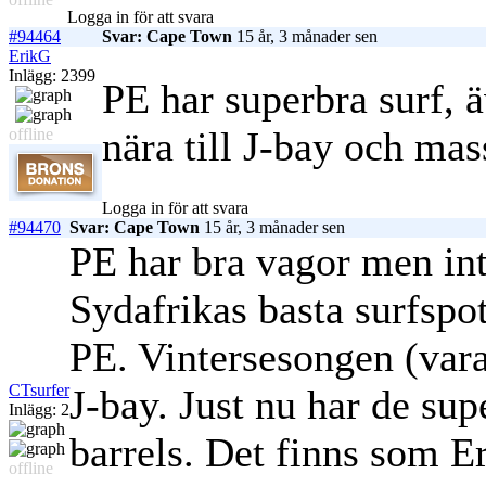
Logga in för att svara
#94464
Svar: Cape Town
15 år, 3 månader sen
ErikG
Inlägg: 2399
PE har superbra surf, 
nära till J-bay och mas
offline
Logga in för att svara
#94470
Svar: Cape Town
15 år, 3 månader sen
PE har bra vagor men int
Sydafrikas basta surfspo
PE. Vintersesongen (var
CTsurfer
J-bay. Just nu har de su
Inlägg: 2
barrels. Det finns som E
offline