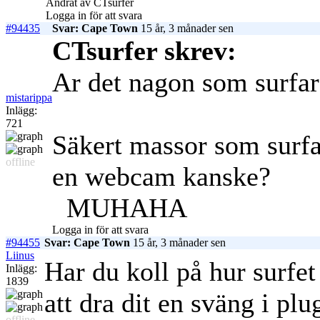
Ändrat av CTsurfer
Logga in för att svara
#94435
Svar: Cape Town
15 år, 3 månader sen
CTsurfer skrev:
Ar det nagon som surfar
mistarippa
Inlägg:
721
Säkert massor som surfar
offline
en webcam kanske?
MUHAHA
Logga in för att svara
#94455
Svar: Cape Town
15 år, 3 månader sen
Liinus
Har du koll på hur surfet
Inlägg:
1839
att dra dit en sväng i plu
offline