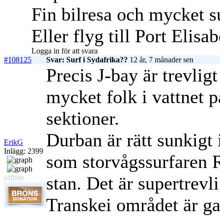
Fin bilresa och mycket s
Eller flyg till Port Elisa
Logga in för att svara
#108125
Svar: Surf i Sydafrika??
12 år, 7 månader sen
Precis J-bay är trevlig
mycket folk i vattnet 
sektioner.
Durban är rätt sunkigt 
ErikG
Inlägg: 2399
som storvågssurfaren
stan. Det är supertrevli
offline
Transkei området är gal