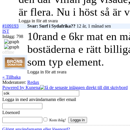
är flera. Nu i höst så är 
Logga in för att svara
#109193
Svar: Surf i Sydafrika??
12 år, 1 månad sen
IST
10rand e 6kr mat en m
Inlägg: 798
bostäderna e rätt billi
offline
som typ element.
Logga in för att svara
« Tillbaka
Moderatorer:
Redax
Powered by
Kunena
Logga in med användarnamn eller email
Lösenord
Kom ihåg!
Glömt användarnamn eller lösenord?