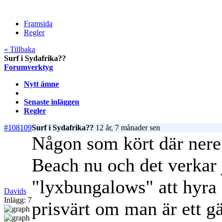
Framsida
Regler
« Tillbaka
Surf i Sydafrika??
Forumverktyg
Nytt ämne
Senaste inläggen
Regler
#108109
Surf i Sydafrika??
12 år, 7 månader sen
Någon som kört där nere?
Beach nu och det verkar j
"lyxbungalows" att hyra 
Davids
Inlägg: 7
prisvärt om man är ett g