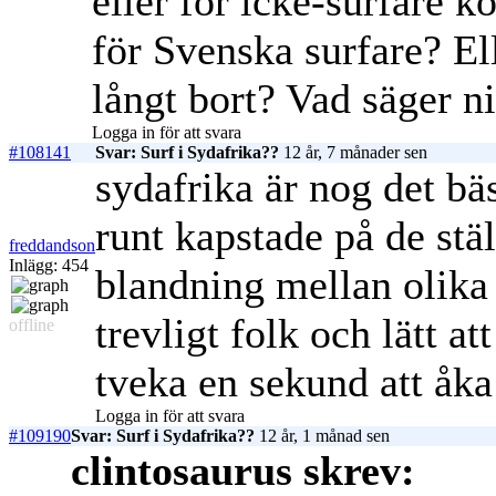
eller för icke-surfare 
för Svenska surfare? Ell
långt bort? Vad säger n
Logga in för att svara
#108141
Svar: Surf i Sydafrika??
12 år, 7 månader sen
sydafrika är nog det bäs
runt kapstade på de stä
freddandson
Inlägg: 454
blandning mellan olika 
trevligt folk och lätt at
offline
tveka en sekund att åka
Logga in för att svara
#109190
Svar: Surf i Sydafrika??
12 år, 1 månad sen
clintosaurus skrev: