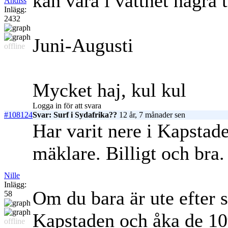
kan vara i vattnet nagra 
Andiss
Inlägg:
2432
Juni-Augusti
offline
Mycket haj, kul kul
Logga in för att svara
#108124
Svar: Surf i Sydafrika??
12 år, 7 månader sen
Har varit nere i Kapstade
mäklare. Billigt och bra.
Nille
Inlägg:
Om du bara är ute efter su
58
Kapstaden och åka de 10t
offline