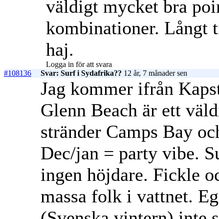
väldigt mycket bra poi
kombinationer. Långt t
haj.
Logga in för att svara
#108136
Svar: Surf i Sydafrika??
12 år, 7 månader sen
Jag kommer ifrån Kapst
Glenn Beach är ett väld
stränder Camps Bay och
Dec/jan = party vibe. S
ingen höjdare. Fickle o
massa folk i vattnet. 
(Svenska vintern) inte s