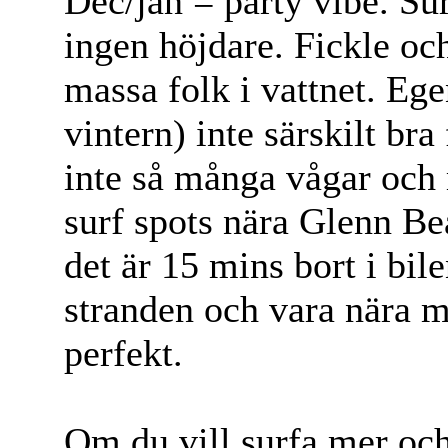
Dec/jan = party vibe. Su
ingen höjdare. Fickle och
massa folk i vattnet. E
vintern) inte särskilt br
inte så många vågar och
surf spots nära Glenn B
det är 15 mins bort i bil
stranden och vara nära m
perfekt.
Om du vill surfa mer och