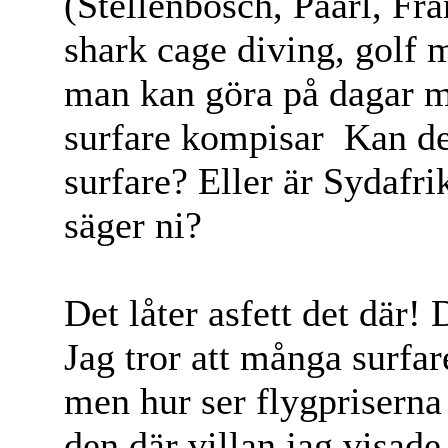
(Stellenbosch, Paarl, Fr
shark cage diving, golf
man kan göra på dagar me
surfare kompisar
Kan det
surfare? Eller är Sydafri
säger ni?
Det låter asfett det där! 
Jag tror att många surfar
men hur ser flygpriserna
den där villan jag visade