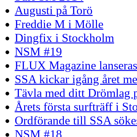
Augusti på Torö
Freddie M i Mölle
Dingfix i Stockholm
NSM #19
FLUX Magazine lansera
SSA kickar igång året me
Tävla med ditt Drömlag p
Årets första surfträff i S
Ordförande till SSA söke
NSM #18