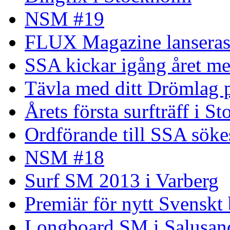
NSM #19
FLUX Magazine lansera
SSA kickar igång året me
Tävla med ditt Drömlag p
Årets första surfträff i S
Ordförande till SSA söke
NSM #18
Surf SM 2013 i Varberg
Premiär för nytt Svenskt
Longboard SM i Salusand