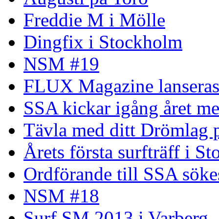
Freddie M i Mölle
Dingfix i Stockholm
NSM #19
FLUX Magazine lansera
SSA kickar igång året me
Tävla med ditt Drömlag p
Årets första surfträff i S
Ordförande till SSA söke
NSM #18
Surf SM 2013 i Varberg