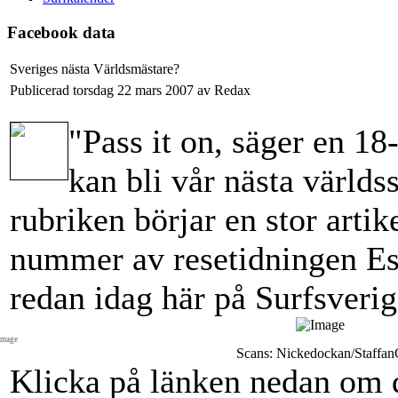
Facebook data
Sveriges nästa Världsmästare?
Publicerad torsdag 22 mars 2007 av Redax
"Pass it on, säger en 18
kan bli vår nästa världs
rubriken börjar en stor art
nummer av resetidningen Esc
redan idag här på Surfsverig
Image
Scans: Nickedockan/Staffan
Klicka på länken nedan om 