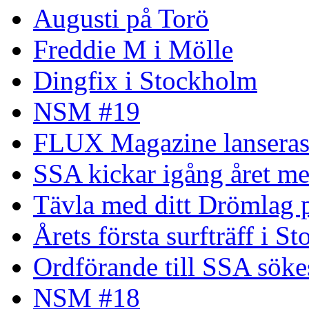
Augusti på Torö
Freddie M i Mölle
Dingfix i Stockholm
NSM #19
FLUX Magazine lansera
SSA kickar igång året me
Tävla med ditt Drömlag p
Årets första surfträff i S
Ordförande till SSA söke
NSM #18