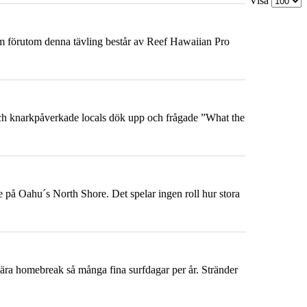
Visa
om förutom denna tävling består av Reef Hawaiian Pro
 och knarkpåverkade locals dök upp och frågade ”What the
ne på
Oahu
´s North Shore. Det spelar ingen roll hur stora
kära homebreak så många fina surfdagar per år. Stränder