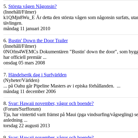
5.
Största vågen Någonsin?
(Innehåll/Filmer)
k1QMjn8Wu_E Är detta den största vågen som någonsin surfats, utan
tävlingen.
måndag 11 januari 2010
6.
Bustin' Down the Door Trailer
(Innehåll/Filmer)
0NOfm4WEMCs Dokumentären "Bustin' down the door", som bygger på
har officiell premiär ...
onsdag 05 mars 2008
7.
Händelserik dag i Surfvärlden
(Nyheter/Världen)
... på
Oahu
går Pipeline Masters av i episka förhållanden. ...
måndag 11 december 2006
8.
Svar: Hawaii november, vågor och boende?
(Forum/Surfforum)
Tja, har vintertid varit främst på Maui (pga vindsurfing/vågsegling) se
anledning ...
torsdag 22 augusti 2013
9.
Svar: Hawaii november, vågor och boende?