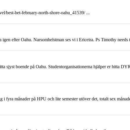
vel/best-bet-february-north-shore-
oahu
_41539/ ...
pa igen efter
Oahu
. Narsomhelstman ses vi i Ericeira. Ps Timothy needs th
hitta sjyst boende på
Oahu
. Studentorganisationerna hjälper er hitta 
ugg i fyra månader på HPU och lite semester utöver det, totalt sex måna