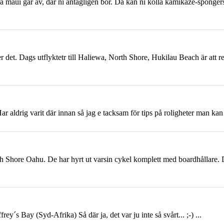
ra maui går av, där ni antagligen bor. Då kan ni kolla kamikaze-spongers
ter det. Dags utflyktetr till Haliewa, North Shore, Hukilau Beach är at
Har aldrig varit där innan så jag e tacksam för tips på roligheter man k
rth Shore
Oahu
. De har hyrt ut varsin cykel komplett med boardhållare. 
ey´s Bay (Syd-Afrika) Så där ja, det var ju inte så svårt... ;-) ...