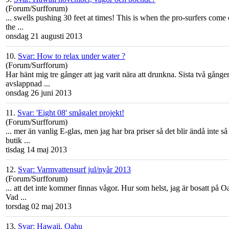
(Forum/Surfforum)
... swells pushing 30 feet at times! This is when the pro-surfers come
the ...
onsdag 21 augusti 2013
10.
Svar: How to relax under water ?
(Forum/Surfforum)
Har hänt mig tre gånger att jag varit nära att drunkna. Sista två gång
avslappnad ...
onsdag 26 juni 2013
11.
Svar: 'Eight 08' smågalet projekt!
(Forum/Surfforum)
... mer än vanlig E-glas, men jag har bra priser så det blir ändå inte
butik ...
tisdag 14 maj 2013
12.
Svar: Varmvattensurf jul/nyår 2013
(Forum/Surfforum)
... att det inte kommer finnas vågor. Hur som helst, jag är bosatt på
O
Vad ...
torsdag 02 maj 2013
13.
Svar: Hawaii, Oahu