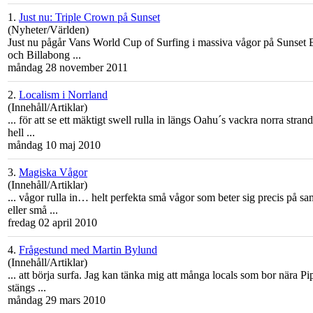
1.
Just nu: Triple Crown på Sunset
(Nyheter/Världen)
Just nu pågår Vans World Cup of Surfing i massiva vågor på Sunset
och Billabong ...
måndag 28 november 2011
2.
Localism i Norrland
(Innehåll/Artiklar)
... för att se ett mäktigt swell rulla in längs
Oahu
´s vackra norra stran
hell ...
måndag 10 maj 2010
3.
Magiska Vågor
(Innehåll/Artiklar)
... vågor rulla in… helt perfekta små vågor som beter sig precis på 
eller små ...
fredag 02 april 2010
4.
Frågestund med Martin Bylund
(Innehåll/Artiklar)
... att börja surfa. Jag kan tänka mig att många locals som bor nära P
stängs ...
måndag 29 mars 2010