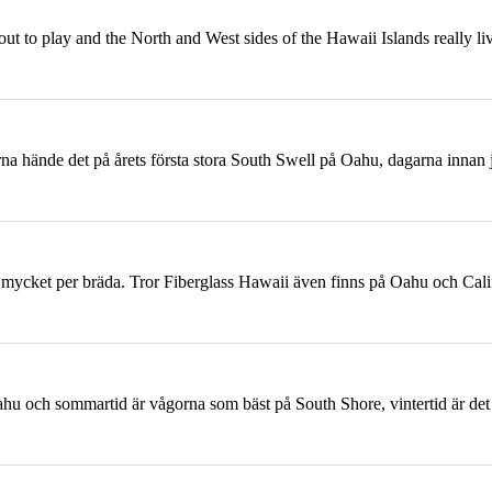
 out to play and the North and West sides of the Hawaii Islands really 
erna hände det på årets första stora South Swell på
Oahu
, dagarna innan j
 så mycket per bräda. Tror Fiberglass Hawaii även finns på
Oahu
och Calif
ahu
och sommartid är vågorna som bäst på South Shore, vintertid är det