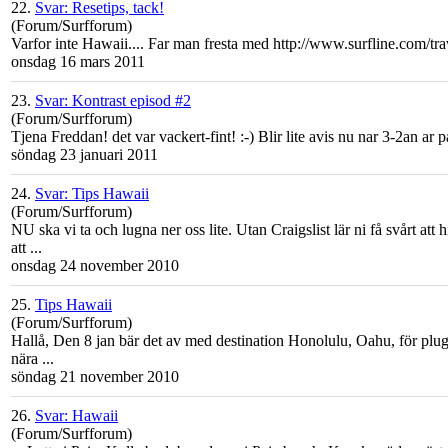
22.
Svar: Resetips, tack!
(Forum/Surfforum)
Varfor inte Hawaii.... Far man fresta med http://www.surfline.com/tra
onsdag 16 mars 2011
23.
Svar: Kontrast episod #2
(Forum/Surfforum)
Tjena Freddan! det var vackert-fint! :-) Blir lite avis nu nar 3-2an ar 
söndag 23 januari 2011
24.
Svar: Tips Hawaii
(Forum/Surfforum)
NU ska vi ta och lugna ner oss lite. Utan Craigslist lär ni få svårt att 
att ...
onsdag 24 november 2010
25.
Tips Hawaii
(Forum/Surfforum)
Hallå, Den 8 jan bär det av med destination Honolulu,
Oahu
, för pl
nära ...
söndag 21 november 2010
26.
Svar: Hawaii
(Forum/Surfforum)