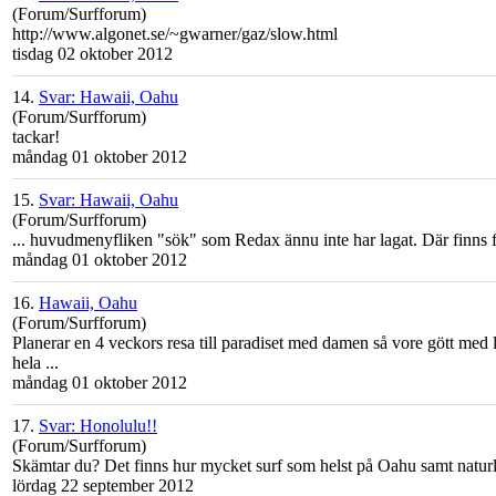
(Forum/Surfforum)
http://www.algonet.se/~gwarner/gaz/slow.html
tisdag 02 oktober 2012
14.
Svar: Hawaii, Oahu
(Forum/Surfforum)
tackar!
måndag 01 oktober 2012
15.
Svar: Hawaii, Oahu
(Forum/Surfforum)
... huvudmenyfliken "sök" som Redax ännu inte har lagat. Där finns f
måndag 01 oktober 2012
16.
Hawaii, Oahu
(Forum/Surfforum)
Planerar en 4 veckors resa till paradiset med damen så vore gött med l
hela ...
måndag 01 oktober 2012
17.
Svar: Honolulu!!
(Forum/Surfforum)
Skämtar du? Det finns hur mycket surf som helst på
Oahu
samt naturl
lördag 22 september 2012