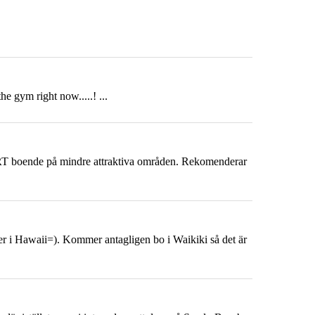
e gym right now.....! ...
DYRT boende på mindre attraktiva områden. Rekomenderar
der i Hawaii=). Kommer antagligen bo i Waikiki så det är