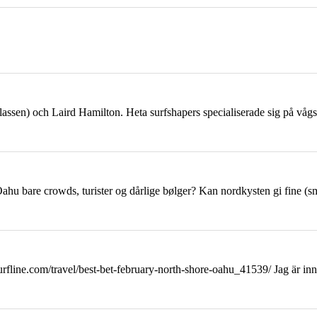
klassen) och Laird Hamilton. Heta surfshapers specialiserade sig på vå
Oahu
bare crowds, turister og dårlige bølger? Kan nordkysten gi fine (sm
rfline.com/travel/best-bet-february-north-shore-
oahu
_41539/ Jag är in