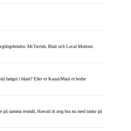
gseglingsbrädor. McTavish, Blair och Local Motions
å) bølger i blant? Eller er Kauai/Maui et bedre
ne på samma resmål, Hawaii är nog bra nu med tanke på