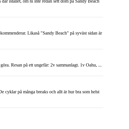
 där istället, om ni inte redan sett dom på Sandy Beach
t rekommenderar. Likaså "Sandy Beach" på syväst sidan är
an göra. Resan på ett ungefär: 2v sammanlagt. 1v
Oahu
, ...
De cyklar på många breaks och allt är hur bra som helst