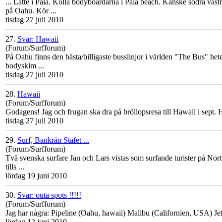
... Latte i Paia. Kolla bodyboardarna i Paia beach. Kanske södra väst
på
Oahu
. Kör ...
tisdag 27 juli 2010
27.
Svar: Hawaii
(Forum/Surfforum)
På
Oahu
finns den bästa/billigaste busslinjor i världen "The Bus" he
bodyskim ...
tisdag 27 juli 2010
28.
Hawaii
(Forum/Surfforum)
Godagens! Jag och frugan ska dra på bröllopsresa till Hawaii i sept. 
tisdag 27 juli 2010
29.
Surf, Bankrån Stafet ...
(Forum/Surfforum)
Två svenska surfare Jan och Lars vistas som surfande turister på No
tills ...
lördag 19 juni 2010
30.
Svar: outa spots !!!!!
(Forum/Surfforum)
Jag har några: Pipeline (
Oahu
, hawaii) Malibu (Californien, USA) Jeffr
lördag 12 juni 2010