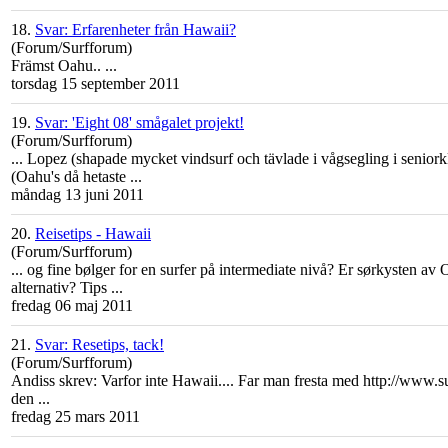
18.
Svar: Erfarenheter från Hawaii?
(Forum/Surfforum)
Främst
Oahu
.. ...
torsdag 15 september 2011
19.
Svar: 'Eight 08' smågalet projekt!
(Forum/Surfforum)
... Lopez (shapade mycket vindsurf och tävlade i vågsegling i senior
(
Oahu
's då hetaste ...
måndag 13 juni 2011
20.
Reisetips - Hawaii
(Forum/Surfforum)
... og fine bølger for en surfer på intermediate nivå? Er sørkysten av
alternativ? Tips ...
fredag 06 maj 2011
21.
Svar: Resetips, tack!
(Forum/Surfforum)
Andiss skrev: Varfor inte Hawaii.... Far man fresta med http://www.su
den ...
fredag 25 mars 2011