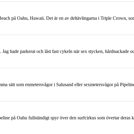
 Beach på
Oahu
, Hawaii. Det är en av deltävlingarna i Triple Crown, s
d. Jag hade parkerat och låst fast cykeln när sex stycken, hårdnackade
samma sätt som enmetersvågor i Salusand eller sexmetersvågor på Pipeli
ipeline på
Oahu
fullständigt spyr över den surfcirkus som övertar deras 