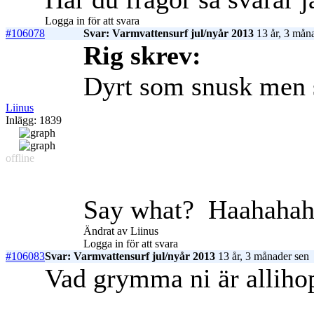
Logga in för att svara
#106078
Svar: Varmvattensurf jul/nyår 2013
13 år, 3 mån
Rig skrev:
Dyrt som snusk men sk
Liinus
Inlägg: 1839
offline
Say what?
Haahahah
Ändrat av Liinus
Logga in för att svara
#106083
Svar: Varmvattensurf jul/nyår 2013
13 år, 3 månader sen
Vad grymma ni är allihop