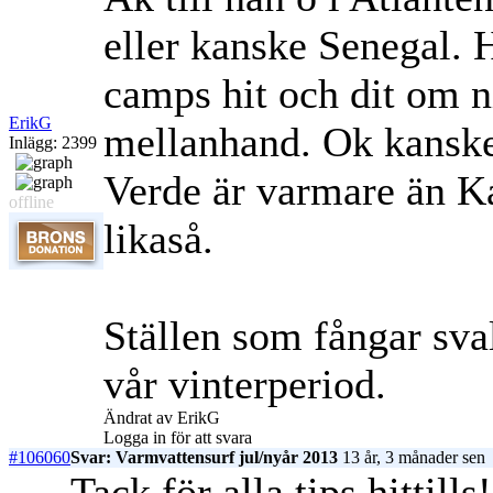
eller kanske Senegal. 
camps hit och dit om ni
ErikG
mellanhand. Ok kanske 
Inlägg: 2399
Verde är varmare än K
offline
likaså.
Ställen som fångar sval
vår vinterperiod.
Ändrat av ErikG
Logga in för att svara
#106060
Svar: Varmvattensurf jul/nyår 2013
13 år, 3 månader sen
Tack för alla tips hittills!