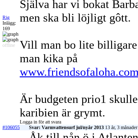
Själva har vi bokat Barb
men ska bli löjligt gôtt.
Rig
Inlägg:
169
Vill man bo lite billigar
offline
man kika på
www.friendsofaloha.com
Är budgeten prio1 skulle
karibien är grymt.
Logga in för att svara
#106055
Svar: Varmvattensurf jul/nyår 2013
13 år, 3 månader
Åk till nån ö i Atlant