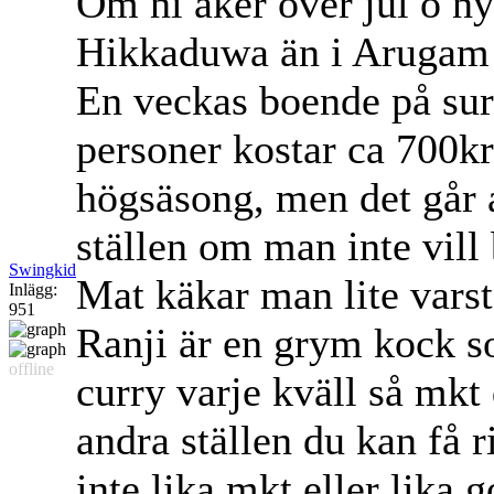
Om ni åker över jul o ny
Hikkaduwa än i Arugam 
En veckas boende på sur
personer kostar ca 700kr
högsäsong, men det går a
ställen om man inte vill 
Swingkid
Mat käkar man lite vars
Inlägg:
951
Ranji är en grym kock so
offline
curry varje kväll så mkt
andra ställen du kan få 
inte lika mkt eller lika 