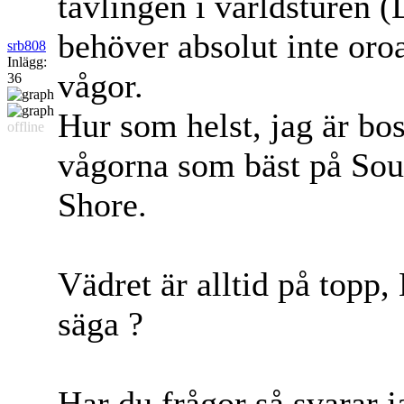
tävlingen i världsturen 
behöver absolut inte oro
srb808
Inlägg:
vågor.
36
Hur som helst, jag är bo
offline
vågorna som bäst på Sout
Shore.
Vädret är alltid på top
säga ?
Har du frågor så svarar 