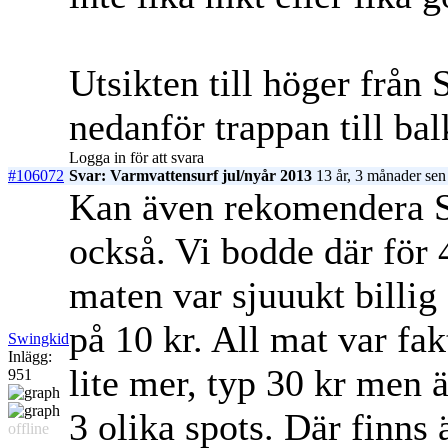
Utsikten till höger från
nedanför trappan till ba
Logga in för att svara
#106072
Svar: Varmvattensurf jul/nyår 2013
13 år, 3 månader sen
Kan även rekomendera S
också. Vi bodde där för 
maten var sjuuukt billig
på 10 kr. All mat var fa
Swingkid
Inlägg:
lite mer, typ 30 kr men ä
951
3 olika spots. Där finn
offline