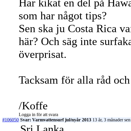
Har kikat en del på Hawa
som har något tips?
Sen ska ju Costa Rica va
här? Och säg inte surfaka
överprisat.
Tacksam för alla råd oc
/Koffe
Logga in för att svara
#106050
Svar: Varmvattensurf jul/nyår 2013
13 år, 3 månader sen
Sri Lanka..