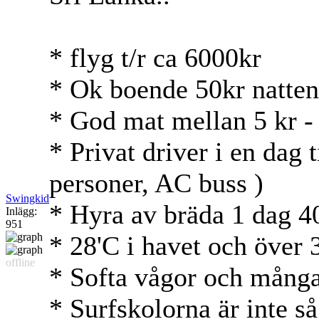
* flyg t/r ca 6000kr
* Ok boende 50kr natte
* God mat mellan 5 kr -
* Privat driver i en dag 
personer, AC buss )
Swingkid
* Hyra av bräda 1 dag 4
Inlägg:
951
* 28'C i havet och över 3
offline
* Softa vågor och många
* Surfskolorna är inte så