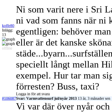
Ni som varit nere i Sri 
ni vad som fanns när ni 
koffe80
egentligen: behöver man
Inlägg:
13
eller är det kanske skönar
offline
städe...byarn...surfställe
speciellt långt mellan 
exempel. Hur tar man sig
förresten? Buss, taxi?
Logga in för att svara
#106087
Svar: Varmvattensurf jul/nyår 2013
13 år, 3 månader sen
Vi var där över nyår och