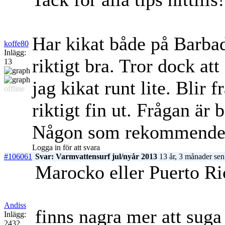
Har kikat både på Barba
koffe80
Inlägg:
riktigt bra. Tror dock at
13
jag kikat runt lite. Blir 
offline
riktigt fin ut. Frågan är
Någon som rekommendera 
Logga in för att svara
#106061
Svar: Varmvattensurf jul/nyår 2013
13 år, 3 månader sen
Marocko eller Puerto Ric
Andiss
finns nagra mer att suga 
Inlägg:
2432