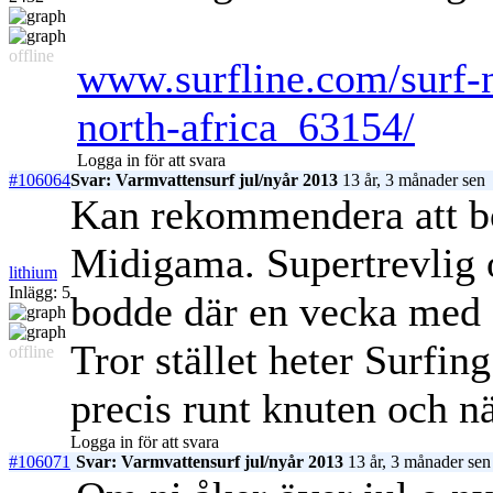
offline
www.surfline.com/surf-
north-africa_63154/
Logga in för att svara
#106064
Svar: Varmvattensurf jul/nyår 2013
13 år, 3 månader sen
Kan rekommendera att bo
Midigama. Supertrevlig o
lithium
Inlägg: 5
bodde där en vecka med a
Tror stället heter Surfin
offline
precis runt knuten och nä
Logga in för att svara
#106071
Svar: Varmvattensurf jul/nyår 2013
13 år, 3 månader sen