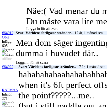
Näe:( Vad menar du m
Du måste vara lite me
Logga in för att svara
#64012
Svar: Världens farligaste stränder...
17 år, 1 månad sen
Obie
Men dom säger ingenting
Inlägg:
605
dumma i huvudet där..
offline
Logga in för att svara
#64022
Svar: Världens farligaste stränder...
17 år, 1 månad sen
hahahahahaahahahahhah
when it's 6ft perfect o
RATMAN
the point?????...me..
Inlägg:
2714
(but i still paddle out a