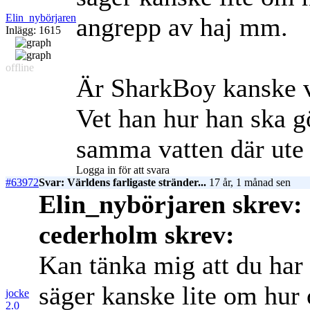
Elin_nybörjaren
angrepp av haj mm.
Inlägg: 1615
offline
Är SharkBoy kanske 
Vet han hur han ska g
samma vatten där ute
Logga in för att svara
#63972
Svar: Världens farligaste stränder...
17 år, 1 månad sen
Elin_nybörjaren skrev:
cederholm skrev:
Kan tänka mig att du har 
säger kanske lite om hur 
jocke
2.0