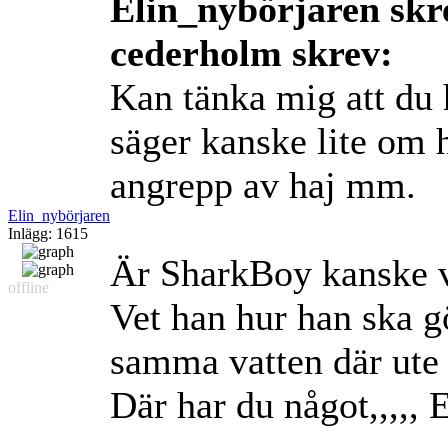
Elin_nybörjaren skr
cederholm skrev:
Kan tänka mig att du h
säger kanske lite om 
angrepp av haj mm.
Elin_nybörjaren
Inlägg: 1615
Är SharkBoy kanske 
offline
Vet han hur han ska g
samma vatten där ute
Där har du något,,,,,
E