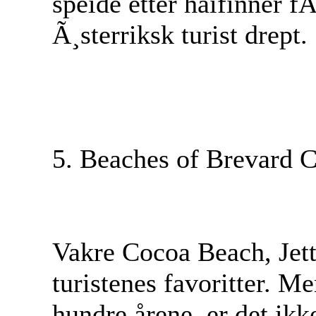
speide etter haifinner fÃ
Ã¸sterriksk turist drept.
5. Beaches of Brevard C
Vakre Cocoa Beach, Jet
turistenes favoritter. M
hundre årene, er det ikke