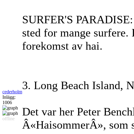
SURFER'S PARADISE: Ve
sted for mange surfere. 
forekomst av hai.
3. Long Beach Island, 
cederholm
Inlägg:
1006
Det var her Peter Benchl
offline
Â«HaisommerÂ», som se