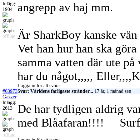
angrepp av haj mm.
Inlägg:
1904
Är SharkBoy kanske vän
offline
Vet han hur han ska göra
samma vatten där ute på
har du något,,,,,
Eller,,,,
Logga in för att svara
#63973
Svar: Världens farligaste stränder...
17 år, 1 månad sen
Gazzer
Inlägg:
De har tydligen aldrig va
2613
med Blåafaran!!!!
Surf
offline
Logga in för att svara