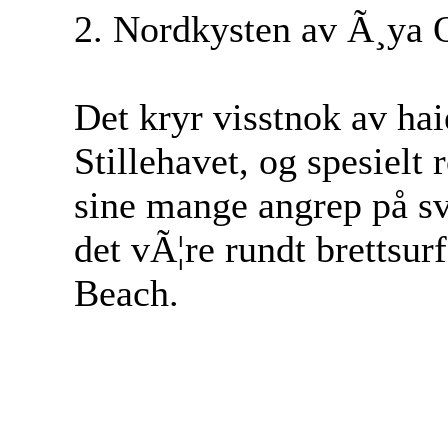
2. Nordkysten av Ã¸ya 
Det kryr visstnok av hai
Stillehavet, og spesielt 
sine mange angrep på s
det vÃ¦re rundt brettsur
Beach.