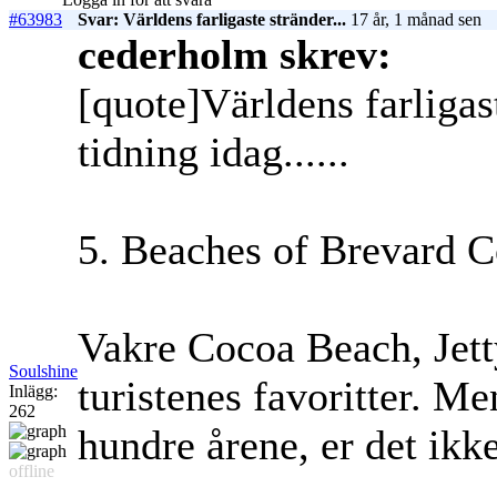
#63983
Svar: Världens farligaste stränder...
17 år, 1 månad sen
cederholm skrev:
[quote]Världens farligast
tidning idag......
5. Beaches of Brevard C
Vakre Cocoa Beach, Jett
Soulshine
turistenes favoritter. M
Inlägg:
262
hundre årene, er det ikke
offline