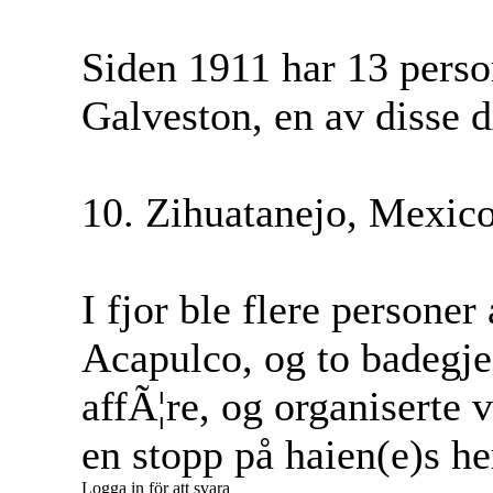
Siden 1911 har 13 person
Galveston, en av disse 
10. Zihuatanejo, Mexic
I fjor ble flere persone
Acapulco, og to badegje
affÃ¦re, og organiserte v
en stopp på haien(e)s he
Logga in för att svara