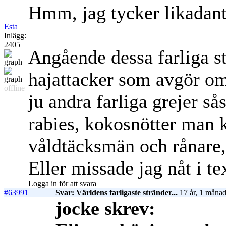
Hmm, jag tycker likadant 
Esta
Inlägg:
2405
Angående dessa farliga st
hajattacker som avgör om 
offline
ju andra farliga grejer 
rabies, kokosnötter man k
våldtäcksmän och rånare,
Eller missade jag nåt i te
Logga in för att svara
#63991
Svar: Världens farligaste stränder...
17 år, 1 månad
jocke skrev: