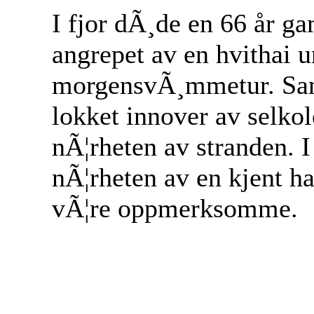
I fjor dÃ¸de en 66 år ga
angrepet av en hvithai u
morgensvÃ¸mmetur. Sann
lokket innover av selko
nÃ¦rheten av stranden. I
nÃ¦rheten av en kjent hai
vÃ¦re oppmerksomme.