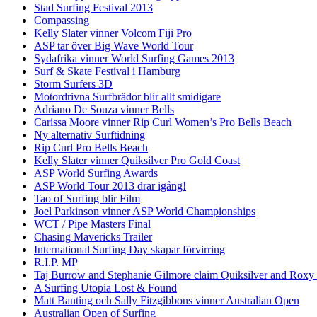
Stad Surfing Festival 2013
Compassing
Kelly Slater vinner Volcom Fiji Pro
ASP tar över Big Wave World Tour
Sydafrika vinner World Surfing Games 2013
Surf & Skate Festival i Hamburg
Storm Surfers 3D
Motordrivna Surfbrädor blir allt smidigare
Adriano De Souza vinner Bells
Carissa Moore vinner Rip Curl Women’s Pro Bells Beach
Ny alternativ Surftidning
Rip Curl Pro Bells Beach
Kelly Slater vinner Quiksilver Pro Gold Coast
ASP World Surfing Awards
ASP World Tour 2013 drar igång!
Tao of Surfing blir Film
Joel Parkinson vinner ASP World Championships
WCT / Pipe Masters Final
Chasing Mavericks Trailer
International Surfing Day skapar förvirring
R.I.P. MP
Taj Burrow and Stephanie Gilmore claim Quiksilver and Roxy
A Surfing Utopia Lost & Found
Matt Banting och Sally Fitzgibbons vinner Australian Open
Australian Open of Surfing