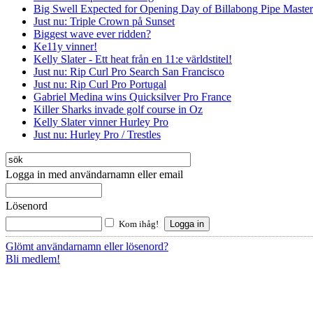
Big Swell Expected for Opening Day of Billabong Pipe Master
Just nu: Triple Crown på Sunset
Biggest wave ever ridden?
Ke11y vinner!
Kelly Slater - Ett heat från en 11:e världstitel!
Just nu: Rip Curl Pro Search San Francisco
Just nu: Rip Curl Pro Portugal
Gabriel Medina wins Quicksilver Pro France
Killer Sharks invade golf course in Oz
Kelly Slater vinner Hurley Pro
Just nu: Hurley Pro / Trestles
Logga in med användarnamn eller email
Lösenord
Kom ihåg!
Glömt användarnamn eller lösenord?
Bli medlem!