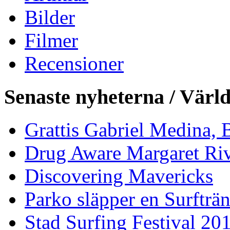
Bilder
Filmer
Recensioner
Senaste nyheterna / Värl
Grattis Gabriel Medina, B
Drug Aware Margaret Rive
Discovering Mavericks
Parko släpper en Surfträ
Stad Surfing Festival 20