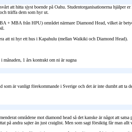
 få svårt att hitta sjyst boende på Oahu. Studentorganisationerna hjälpe
 och träffa dem som hyr ut.
BSBA + MBA från HPU) området närmare Diamond Head, vilket är betydlig
il.
ra att ni hyr ett hus i Kapahulu (mellan Waikiki och Diamond Head).
 i månaden, 1 års kontrakt om ni är sugna
 som är vanligt förekommande i Sverige och det är inte dumbt att ta det
derat områdene mot diamond head så det kanske är något att satsa på, ta
ittat på andra sajter än just craiglist. Men som sagt försiktig får man allt