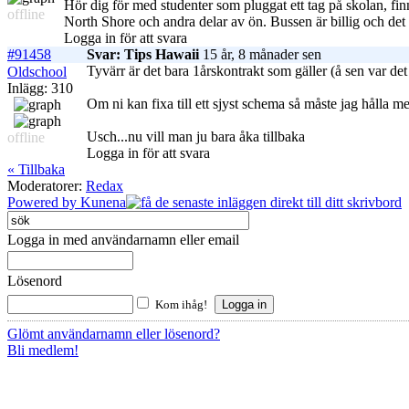
Hör dig för med studenter som pluggat ett tag på skolan, fin
offline
North Shore och andra delar av ön. Bussen är billig och det
Logga in för att svara
#91458
Svar: Tips Hawaii
15 år, 8 månader sen
Tyvärr är det bara 1årskontrakt som gäller (å sen var det
Oldschool
Inlägg: 310
Om ni kan fixa till ett sjyst schema så måste jag hålla 
Usch...nu vill man ju bara åka tillbaka
offline
Logga in för att svara
« Tillbaka
Moderatorer:
Redax
Powered by
Kunena
Logga in med användarnamn eller email
Lösenord
Kom ihåg!
Glömt användarnamn eller lösenord?
Bli medlem!