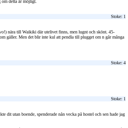
 om detta är möjligt.
Stoke: 1
d
o!) nära till Waikiki där utelivet finns, men lugnt och skönt. 45-
 som gäller. Men det blir inte kul att pendla till plugget om n går många
Stoke: 4
Stoke: 1
kte dit utan boende, spenderade nån vecka på hostel och sen hade jag