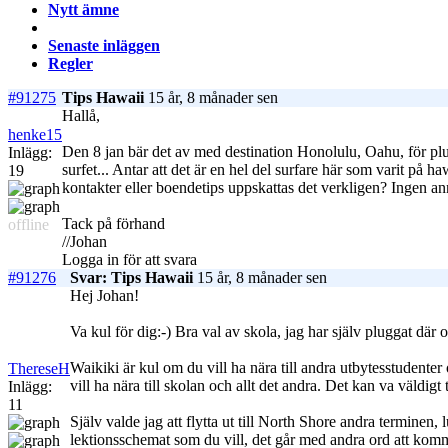
Nytt ämne
Senaste inläggen
Regler
#91275
Tips Hawaii
15 år, 8 månader sen
Hallå,
henke15
Den 8 jan bär det av med destination Honolulu, Oahu, för plu
Inlägg:
surfet... Antar att det är en hel del surfare här som varit p
19
kontakter eller boendetips uppskattas det verkligen? Ingen a
Tack på förhand
offline
//Johan
Logga in för att svara
#91276
Svar: Tips Hawaii
15 år, 8 månader sen
Hej Johan!
Va kul för dig:-) Bra val av skola, jag har själv pluggat där o
Waikiki är kul om du vill ha nära till andra utbytesstudent
ThereseH
vill ha nära till skolan och allt det andra. Det kan va väldigt t
Inlägg:
11
Själv valde jag att flytta ut till North Shore andra terminen
lektionsschemat som du vill, det går med andra ord att komma