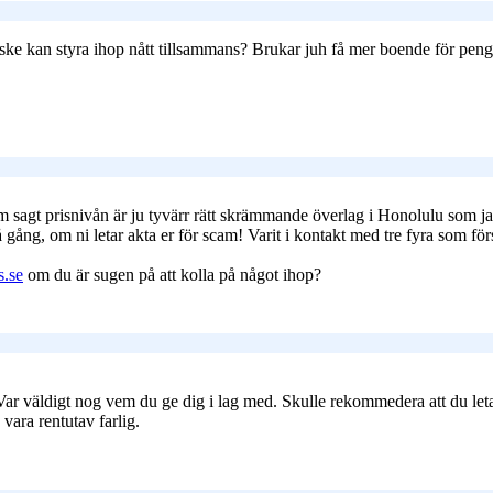
nske kan styra ihop nått tillsammans? Brukar juh få mer boende för penga
 sagt prisnivån är ju tyvärr rätt skrämmande överlag i Honolulu som jag f
 gång, om ni letar akta er för scam! Varit i kontakt med tre fyra som förs
s.se
om du är sugen på att kolla på något ihop?
. Var väldigt nog vem du ge dig i lag med. Skulle rekommedera att du l
vara rentutav farlig.