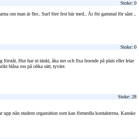
Stoke: 0
rna om man är fler.. Surf före fest här med.. Är för gammal för sånt ..
Stoke: 0
örståt. Hur har ni tänkt, åka ner och fixa boende på plats eller letar
ökt blåsa oss på olika sätt, tyvärr.
Stoke: 28
etar upp nån student organsition som kan förmedla kontakterna. Kanske