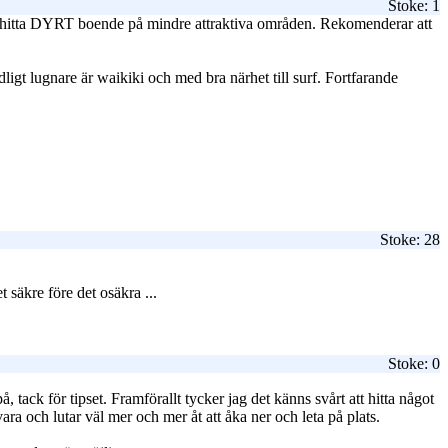
Stoke: 1
r er hitta DYRT boende på mindre attraktiva områden. Rekomenderar att
t lugnare är waikiki och med bra närhet till surf. Fortfarande
Stoke: 28
 säkre före det osäkra ...
Stoke: 0
ck för tipset. Framförallt tycker jag det känns svårt att hitta något
 vara och lutar väl mer och mer åt att åka ner och leta på plats.