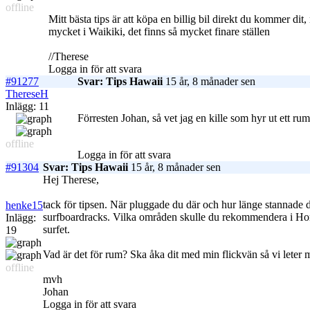
offline
Mitt bästa tips är att köpa en billig bil direkt du kommer dit
mycket i Waikiki, det finns så mycket finare ställen
//Therese
Logga in för att svara
#91277
Svar: Tips Hawaii
15 år, 8 månader sen
ThereseH
Inlägg: 11
Förresten Johan, så vet jag en kille som hyr ut ett ru
offline
Logga in för att svara
#91304
Svar: Tips Hawaii
15 år, 8 månader sen
Hej Therese,
tack för tipsen. När pluggade du där och hur länge stannade d
henke15
surfboardracks. Vilka områden skulle du rekommendera i Hono
Inlägg:
surfet.
19
Vad är det för rum? Ska åka dit med min flickvän så vi leter me
offline
mvh
Johan
Logga in för att svara