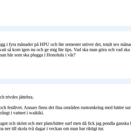
gg i fyra månader på HPU och lite semester utöver det, totalt sex månad
å hawaii så kom igen nu och ge mig lite tips. Vad ska man göra och vad
nnan här som ska plugga i Honolulu i vår?
ch trivdes jättebra.
er och festlivet. Annars finns det fina områden runtomkring med bättre 
rångt i vattnet i waikiki.
, lugnt och skönt och mer plats/bättre surf men då fick jag pendla ganska
 ner till skola två dagar i veckan om man har riktigt tur.