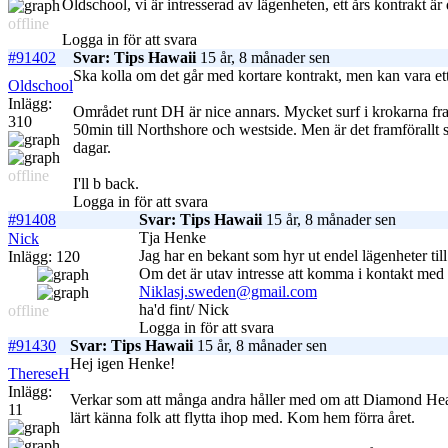
Oldschool, vi är intresserad av lägenheten, ett års kontrakt ä
offline
Logga in för att svara
#91402
Svar: Tips Hawaii
15 år, 8 månader sen
Ska kolla om det går med kortare kontrakt, men kan vara e
Oldschool
Inlägg:
Området runt DH är nice annars. Mycket surf i krokarna framfö
310
50min till Northshore och westside. Men är det framförallt sur
dagar.
offline
I'll b back.
Logga in för att svara
#91408
Svar: Tips Hawaii
15 år, 8 månader sen
Tja Henke
Nick
Jag har en bekant som hyr ut endel lägenheter till
Inlägg: 120
Om det är utav intresse att komma i kontakt med h
Niklasj.sweden@gmail.com
ha'd fint/ Nick
offline
Logga in för att svara
#91430
Svar: Tips Hawaii
15 år, 8 månader sen
Hej igen Henke!
ThereseH
Inlägg:
Verkar som att många andra håller med om att Diamond Head
11
lärt känna folk att flytta ihop med. Kom hem förra året.