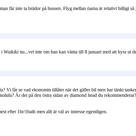
, man får inte ta brädor på bussen. Flyg mellan öarna är relativt billigt 
m i Waikiki nu...vet inte om han kan vänta till 8 januari med att hyra ut
u? Vi får se vad ekonomin tillåter när det gäller bil men har tänkt tan
lulu? Är det på den östra sidan av diamond head du rekommenderar? Var
st efter 1br/1bath men allt är väl av intresse egentligen.