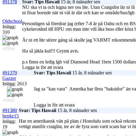
#91378
Svar: Tips Hawaii
15 år, 8 månader sen
NU ska vi ta och lugna ner oss lite. Utan Craigslist lär ni
ni fixar boende när ni väl är där och kan se område/hus/lgh
Oldschool
Personligen så föredrar jag (efter 7-8 år på Oahu och en 
Inlägg:
cykelavstånd till HPU om man inte vill åka buss eller köra b
310
Är ni ett lite större gäng så skulle jag VARMT rekommende
offline
Ha så jäkla kul!!! Grymt avis.
p.s finns en ledig lgh vid Diamond Head 1brm 1500 dollars
Logga in för att svara
#91379
Svar: Tips Hawaii
15 år, 8 månader sen
Gazzer
Inlägg: 2613
Jag sa "kan vara"
Amerika har flera "baksidor" än vad
offline
Logga in för att svara
#91380
Svar: Tips Hawaii
15 år, 8 månader sen
henke15
Har en amerikansk vän på plats i Honolulu som också rekommen
Inlägg:
vettigt utanför craiglist, tre av de fyra som varit scam har vi h
19