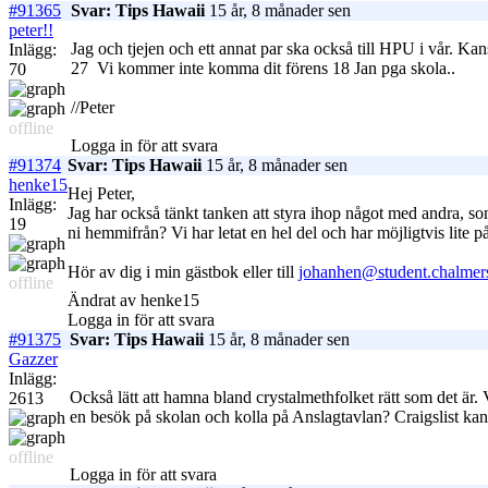
#91365
Svar: Tips Hawaii
15 år, 8 månader sen
peter!!
Jag och tjejen och ett annat par ska också till HPU i vår. Ka
Inlägg:
27
Vi kommer inte komma dit förens 18 Jan pga skola..
70
//Peter
offline
Logga in för att svara
#91374
Svar: Tips Hawaii
15 år, 8 månader sen
henke15
Hej Peter,
Inlägg:
Jag har också tänkt tanken att styra ihop något med andra, som
19
ni hemmifrån? Vi har letat en hel del och har möjligtvis lite på
Hör av dig i min gästbok eller till
johanhen@student.chalmer
offline
Ändrat av henke15
Logga in för att svara
#91375
Svar: Tips Hawaii
15 år, 8 månader sen
Gazzer
Inlägg:
Också lätt att hamna bland crystalmethfolket rätt som det är
2613
en besök på skolan och kolla på Anslagtavlan? Craigslist kan 
offline
Logga in för att svara