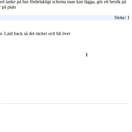
 med tanke på hur fördelaktigt schema man kan lägga, gör ett besök på
r på plats
Stoke: 1
r. Laid back så det räcker och bli över
1