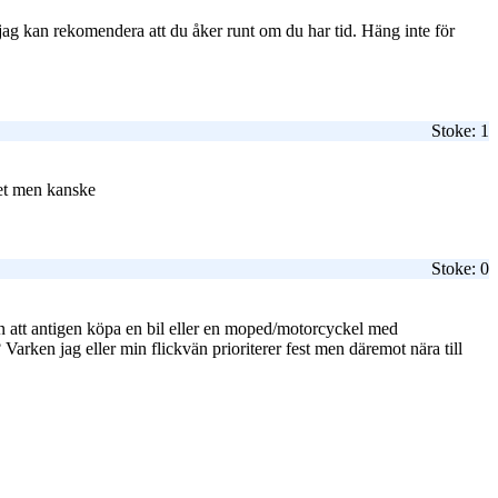
så jag kan rekomendera att du åker runt om du har tid. Häng inte för
Stoke: 1
 det men kanske
Stoke: 0
ken att antigen köpa en bil eller en moped/motorcyckel med
ken jag eller min flickvän prioriterer fest men däremot nära till