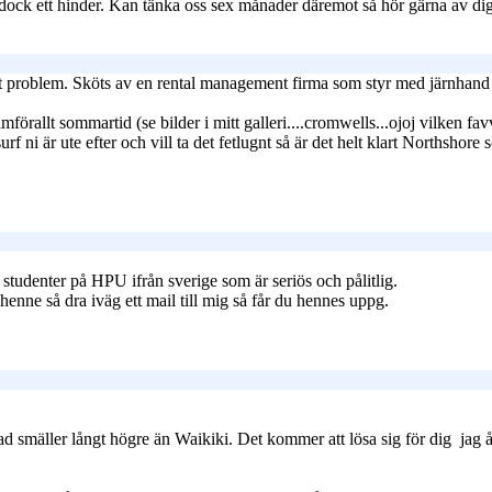
r dock ett hinder. Kan tänka oss sex månader däremot så hör gärna av dig
tt problem. Sköts av en rental management firma som styr med järnhan
rallt sommartid (se bilder i mitt galleri....cromwells...ojoj vilken favv
f ni är ute efter och vill ta det fetlugnt så är det helt klart Northshore
 studenter på HPU ifrån sverige som är seriös och pålitlig.
enne så dra iväg ett mail till mig så får du hennes uppg.
 smäller långt högre än Waikiki. Det kommer att lösa sig för dig
jag å