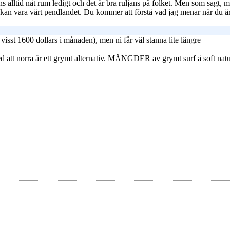
ns alltid nåt rum ledigt och det är bra ruljans på folket. Men som sagt,
 kan vara värt pendlandet. Du kommer att förstå vad jag menar när du ä
 visst 1600 dollars i månaden), men ni får väl stanna lite längre
med att norra är ett grymt alternativ. MÄNGDER av grymt surf å soft natu