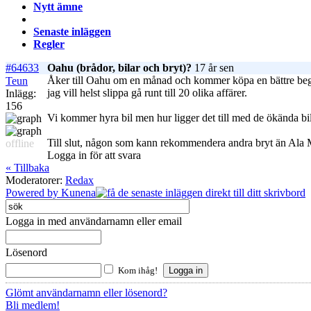
Nytt ämne
Senaste inläggen
Regler
#64633
Oahu (brådor, bilar och bryt)?
17 år sen
Åker till Oahu om en månad och kommer köpa en bättre begagnat
Teun
jag vill helst slippa gå runt till 20 olika affärer.
Inlägg:
156
Vi kommer hyra bil men hur ligger det till med de ökända bil
Till slut, någon som kann rekommendera andra bryt än Ala 
offline
Logga in för att svara
« Tillbaka
Moderatorer:
Redax
Powered by
Kunena
Logga in med användarnamn eller email
Lösenord
Kom ihåg!
Glömt användarnamn eller lösenord?
Bli medlem!