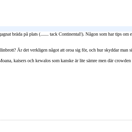
 bräda på plats (....... tack Continental!). Någon som har tips om en br
linbrott? Är det verkligen något att oroa sig för, och hur skyddar man s
Moana, kaisers och kewalos som kanske är lite sämre men där crowden