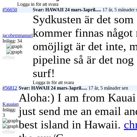
Logga in för att svara
#56650
Svar: HAWAII 24 mars-3april.....
17 år, 5 månader 
Sydkusten är det som 
kommer finnas något n
jacobemmanuel
Inlägg: 34
omöjligt är det inte, 
pipeline så är det nog
offline
surf!
Logga in för att svara
#56812
Svar: HAWAII 24 mars-3april.....
17 år, 5 månader sen
Aloha:) I am from Kauai 
Kauaian
just send me an email and
Inlägg:
3
best island in Hawaii.
ch
offline