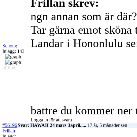
Frillan skrev:
ngn annan som är där
Tar gärna emot sköna t
Landar i Hononlulu sen
Schoug
Inlägg: 143
offline
battre du kommer ner ti
Logga in för att svara
#56196
Svar: HAWAII 24 mars-3april.....
17 år, 5 månader sen
Frillan
Inlägg: