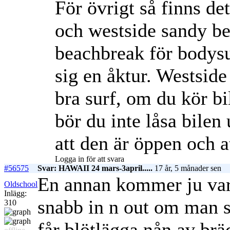
För övrigt så finns de
och westside sandy bea
beachbreak för bodys
sig en åktur. Westsid
bra surf, om du kör bi
bör du inte låsa bilen 
att den är öppen och a
Logga in för att svara
#56575
Svar: HAWAII 24 mars-3april.....
17 år, 5 månader sen
En annan kommer ju vara 
Oldschool
Inlägg:
snabb in n out om man s
310
får blötlägga nån av br