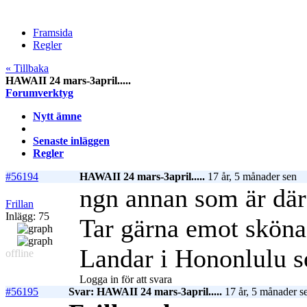
Framsida
Regler
« Tillbaka
HAWAII 24 mars-3april.....
Forumverktyg
Nytt ämne
Senaste inläggen
Regler
#56194
HAWAII 24 mars-3april.....
17 år, 5 månader sen
ngn annan som är dä
Frillan
Inlägg: 75
Tar gärna emot sköna 
Landar i Hononlulu se
offline
Logga in för att svara
#56195
Svar: HAWAII 24 mars-3april.....
17 år, 5 månader s