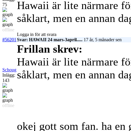
Hawaii är lite närmare för 
75
såklart, men en annan da
offline
Logga in för att svara
#56201
Svar: HAWAII 24 mars-3april.....
17 år, 5 månader sen
Frillan skrev:
Hawaii är lite närmare för 
Schoug
såklart, men en annan da
Inlägg:
143
offline
okej gott som fan. ha en 