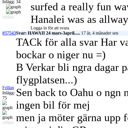
Inlägg: 34
surfed a really fun w
Hanalei was as allwa
offline
Logga in för att svara
#57543
Svar: HAWAII 24 mars-3april.....
17 år, 4 månader sen
TACk för alla svar Har v
bockar o niger nu =)
B Verkar bli ngra dagar p
flygplatsen...)
Frillan
Sen back to Oahu o ngn na
Inlägg:
75
ingen bil för mej
men ja möter gärna upp f
offline