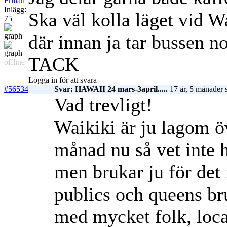
Frillan
Inlägg:
Ska väl kolla läget vid Wa
75
där innan ja tar bussen no
TACK
offline
Logga in för att svara
#56534
Svar: HAWAII 24 mars-3april.....
17 år, 5 månader 
Vad trevligt!
Waikiki är ju lagom öv
månad nu så vet inte 
men brukar ju för det 
publics och queens br
med mycket folk, loca