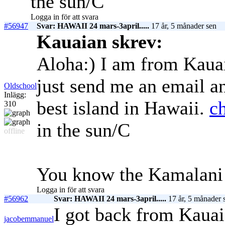
the sun/C
Logga in för att svara
#56947
Svar: HAWAII 24 mars-3april.....
17 år, 5 månader sen
Kauaian skrev:
Aloha:) I am from Kauai
just send me an email an
Oldschool
Inlägg:
best island in Hawaii.
c
310
in the sun/C
offline
You know the Kamalani
Logga in för att svara
#56962
Svar: HAWAII 24 mars-3april.....
17 år, 5 månader 
I got back from Kauai
jacobemmanuel