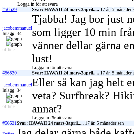
Logga in för att svara
#56529
Svar: HAWAII 24 mars-3april.....
17 år, 5 månader 
Tjabba! Jag bor just 
jacobemmanuel
som ligger 10 min frå
Inlägg: 34
vänner dellar gärna e
offline
lust!
Logga in för att svara
#56530
Svar: HAWAII 24 mars-3april.....
17 år, 5 månader 
Eller så kan jag helt e
jacobemmanuel
Inlägg: 34
veta? Surfbreak? Hiki
annat?
offline
Logga in för att svara
#56531
Svar: HAWAII 24 mars-3april.....
17 år, 5 månader sen
Jag delar gärna både kaf