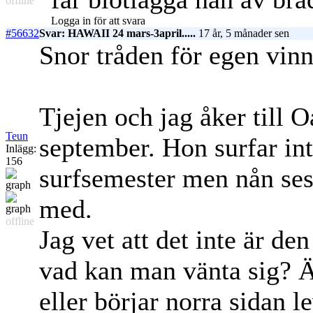
offline
Logga in för att svara
#56632
Svar: HAWAII 24 mars-3april.....
17 år, 5 månader sen
Snor tråden för egen vin
Tjejen och jag åker till O
Teun
september. Hon surfar int
Inlägg:
156
surfsemester men nån se
med.
offline
Jag vet att det inte är de
vad kan man vänta sig? Ä
eller börjar norra sidan 