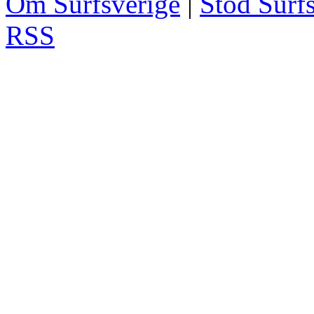
Om Surfsverige
|
Stöd Surf
RSS