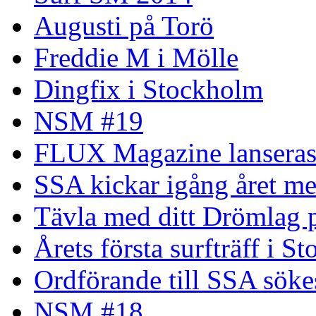
Augusti på Torö
Freddie M i Mölle
Dingfix i Stockholm
NSM #19
FLUX Magazine lansera
SSA kickar igång året me
Tävla med ditt Drömlag p
Årets första surfträff i S
Ordförande till SSA söke
NSM #18