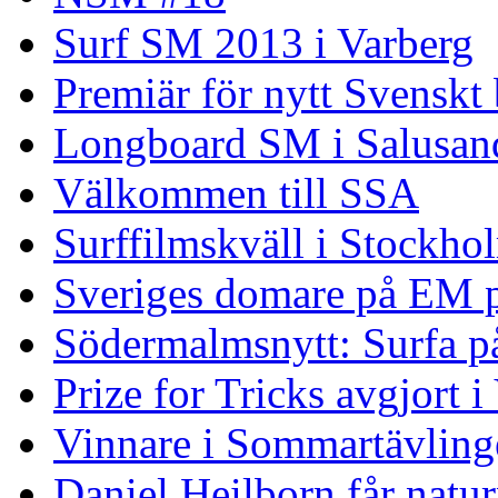
Surf SM 2013 i Varberg
Premiär för nytt Svenskt
Longboard SM i Salusand
Välkommen till SSA
Surffilmskväll i Stockho
Sveriges domare på EM 
Södermalmsnytt: Surfa på
Prize for Tricks avgjort i
Vinnare i Sommartävling
Daniel Heilborn får natur