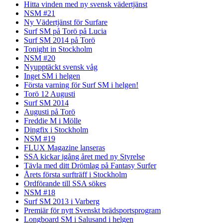
Hitta vinden med ny svensk vädertjänst
NSM #21
Ny Vädertjänst för Surfare
Surf SM på Torö på Lucia
Surf SM 2014 på Torö
Tonight in Stockholm
NSM #20
Nyupptäckt svensk våg
Inget SM i helgen
Första varning för Surf SM i helgen!
Torö 12 Augusti
Surf SM 2014
Augusti på Torö
Freddie M i Mölle
Dingfix i Stockholm
NSM #19
FLUX Magazine lanseras
SSA kickar igång året med ny Styrelse
Tävla med ditt Drömlag på Fantasy Surfer
Årets första surfträff i Stockholm
Ordförande till SSA sökes
NSM #18
Surf SM 2013 i Varberg
Premiär för nytt Svenskt brädsportsprogram
Longboard SM i Salusand i helgen