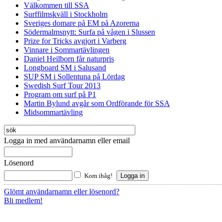
Välkommen till SSA
Surffilmskväll i Stockholm
Sveriges domare på EM på Azorerna
Södermalmsnytt: Surfa på vågen i Slussen
Prize for Tricks avgjort i Varberg
Vinnare i Sommartävlingen
Daniel Heilborn får naturpris
Longboard SM i Salusand
SUP SM i Sollentuna på Lördag
Swedish Surf Tour 2013
Program om surf på P1
Martin Bylund avgår som Ordförande för SSA
Midsommartävling
Logga in med användarnamn eller email
Lösenord
Kom ihåg!
Glömt användarnamn eller lösenord?
Bli medlem!