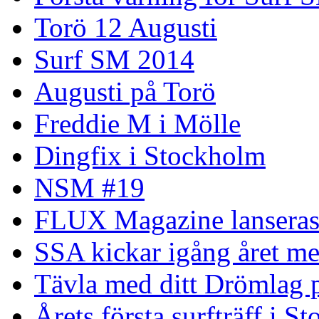
Torö 12 Augusti
Surf SM 2014
Augusti på Torö
Freddie M i Mölle
Dingfix i Stockholm
NSM #19
FLUX Magazine lansera
SSA kickar igång året me
Tävla med ditt Drömlag p
Årets första surfträff i S