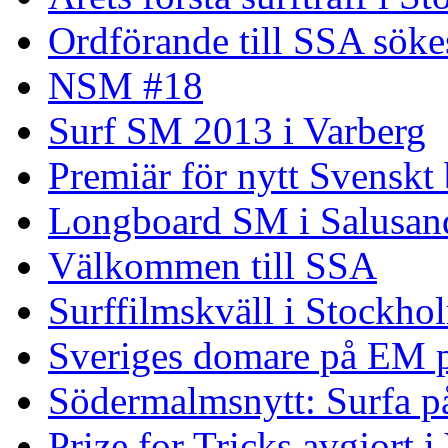
Ordförande till SSA söke
NSM #18
Surf SM 2013 i Varberg
Premiär för nytt Svenskt
Longboard SM i Salusand
Välkommen till SSA
Surffilmskväll i Stockho
Sveriges domare på EM 
Södermalmsnytt: Surfa på
Prize for Tricks avgjort i