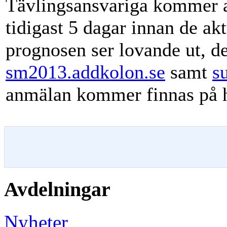
Tävlingsansvariga kommer at
tidigast 5 dagar innan de a
prognosen ser lovande ut, d
sm2013.addkolon.se
samt
s
anmälan kommer finnas på 
Avdelningar
Nyheter