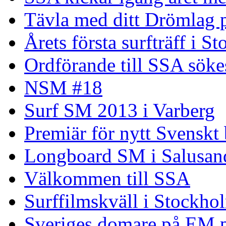
Tävla med ditt Drömlag p
Årets första surfträff i S
Ordförande till SSA söke
NSM #18
Surf SM 2013 i Varberg
Premiär för nytt Svenskt
Longboard SM i Salusand
Välkommen till SSA
Surffilmskväll i Stockho
Sveriges domare på EM 