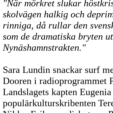
"När mörkret slukar höstkri
skolvägen halkig och depri
rinniga, då rullar den sven
som de dramatiska bryten ut
Nynäshamnstrakten."
Sara Lundin snackar surf m
Dooren i radioprogrammet P
Landslagets kapten Eugenia
populärkulturskribenten Ter