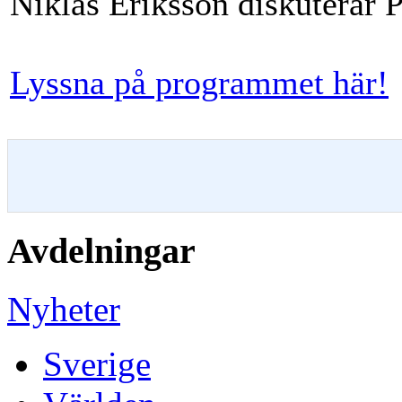
Niklas Eriksson diskuterar 
Lyssna på programmet här!
Avdelningar
Nyheter
Sverige