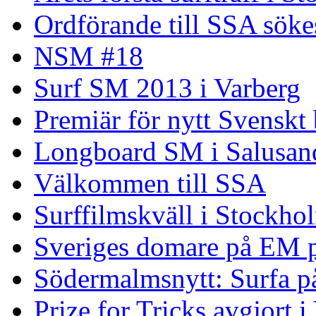
Ordförande till SSA söke
NSM #18
Surf SM 2013 i Varberg
Premiär för nytt Svenskt
Longboard SM i Salusand
Välkommen till SSA
Surffilmskväll i Stockho
Sveriges domare på EM 
Södermalmsnytt: Surfa på
Prize for Tricks avgjort i