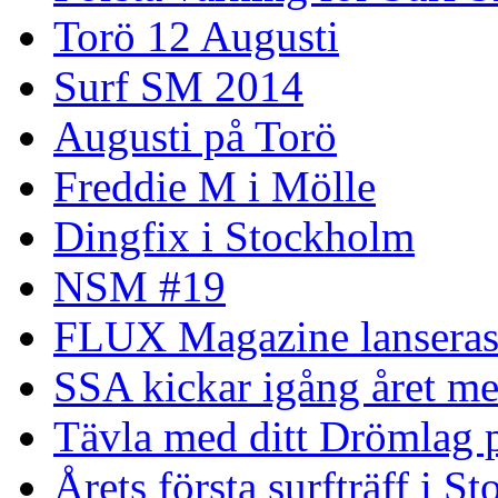
Torö 12 Augusti
Surf SM 2014
Augusti på Torö
Freddie M i Mölle
Dingfix i Stockholm
NSM #19
FLUX Magazine lansera
SSA kickar igång året me
Tävla med ditt Drömlag p
Årets första surfträff i S