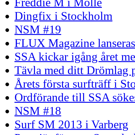
Freddie M i Mölle
Dingfix i Stockholm
NSM #19
FLUX Magazine lansera
SSA kickar igång året me
Tävla med ditt Drömlag p
Årets första surfträff i S
Ordförande till SSA söke
NSM #18
Surf SM 2013 i Varberg