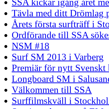
SSA kickar igång året me
Tävla med ditt Drömlag p
Årets första surfträff i S
Ordförande till SSA söke
NSM #18
Surf SM 2013 i Varberg
Premiär för nytt Svenskt
Longboard SM i Salusand
Välkommen till SSA
Surffilmskväll i Stockho