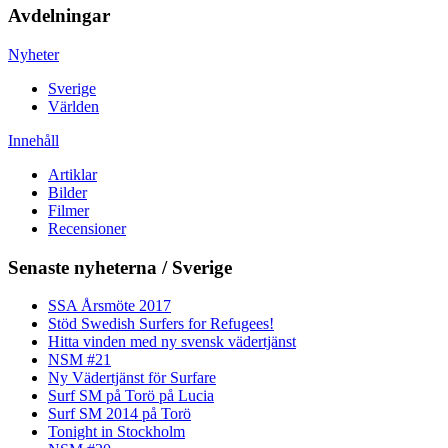
Avdelningar
Nyheter
Sverige
Världen
Innehåll
Artiklar
Bilder
Filmer
Recensioner
Senaste nyheterna / Sverige
SSA Årsmöte 2017
Stöd Swedish Surfers for Refugees!
Hitta vinden med ny svensk vädertjänst
NSM #21
Ny Vädertjänst för Surfare
Surf SM på Torö på Lucia
Surf SM 2014 på Torö
Tonight in Stockholm