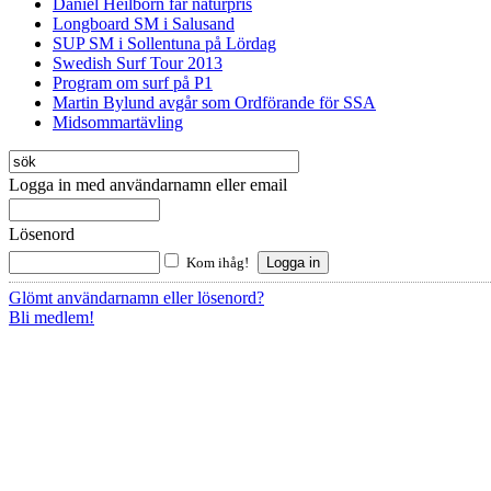
Daniel Heilborn får naturpris
Longboard SM i Salusand
SUP SM i Sollentuna på Lördag
Swedish Surf Tour 2013
Program om surf på P1
Martin Bylund avgår som Ordförande för SSA
Midsommartävling
Logga in med användarnamn eller email
Lösenord
Kom ihåg!
Glömt användarnamn eller lösenord?
Bli medlem!