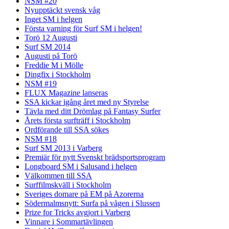
NSM #20
Nyupptäckt svensk våg
Inget SM i helgen
Första varning för Surf SM i helgen!
Torö 12 Augusti
Surf SM 2014
Augusti på Torö
Freddie M i Mölle
Dingfix i Stockholm
NSM #19
FLUX Magazine lanseras
SSA kickar igång året med ny Styrelse
Tävla med ditt Drömlag på Fantasy Surfer
Årets första surfträff i Stockholm
Ordförande till SSA sökes
NSM #18
Surf SM 2013 i Varberg
Premiär för nytt Svenskt brädsportsprogram
Longboard SM i Salusand i helgen
Välkommen till SSA
Surffilmskväll i Stockholm
Sveriges domare på EM på Azorerna
Södermalmsnytt: Surfa på vågen i Slussen
Prize for Tricks avgjort i Varberg
Vinnare i Sommartävlingen