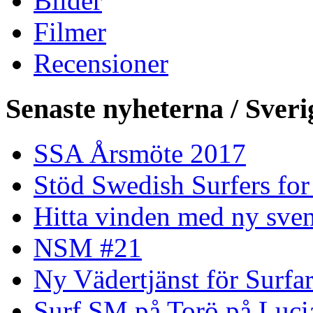
Bilder
Filmer
Recensioner
Senaste nyheterna / Sveri
SSA Årsmöte 2017
Stöd Swedish Surfers for
Hitta vinden med ny sven
NSM #21
Ny Vädertjänst för Surfa
Surf SM på Torö på Luci