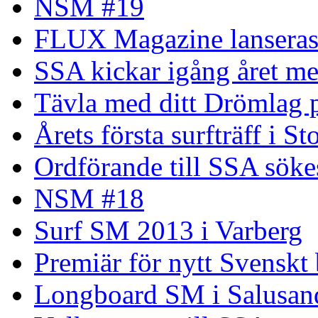
NSM #19
FLUX Magazine lansera
SSA kickar igång året me
Tävla med ditt Drömlag p
Årets första surfträff i S
Ordförande till SSA söke
NSM #18
Surf SM 2013 i Varberg
Premiär för nytt Svenskt
Longboard SM i Salusand