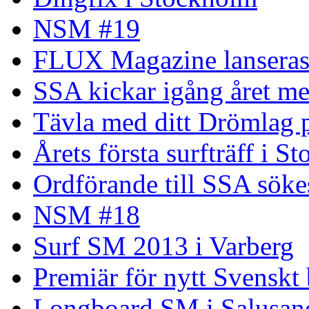
NSM #19
FLUX Magazine lansera
SSA kickar igång året me
Tävla med ditt Drömlag p
Årets första surfträff i S
Ordförande till SSA söke
NSM #18
Surf SM 2013 i Varberg
Premiär för nytt Svenskt
Longboard SM i Salusand