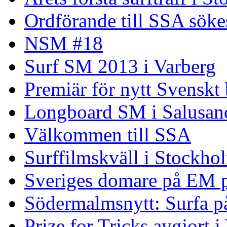
Ordförande till SSA söke
NSM #18
Surf SM 2013 i Varberg
Premiär för nytt Svenskt
Longboard SM i Salusand
Välkommen till SSA
Surffilmskväll i Stockho
Sveriges domare på EM 
Södermalmsnytt: Surfa på
Prize for Tricks avgjort i