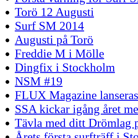
Torö 12 Augusti
Surf SM 2014
Augusti på Torö
Freddie M i Mölle
Dingfix i Stockholm
NSM #19
FLUX Magazine lansera
SSA kickar igång året me
Tävla med ditt Drömlag p
Årets första surfträff i S