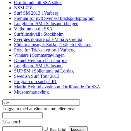
Ordförande till SSA sökes
NSM #18
Surf SM 2013 i Varberg
Premiär för nytt Svenskt brädsportsprogram
Longboard SM i Salusand i helgen
Välkommen till SSA
Surffilmskväll i Stockholm
Sveriges domare på EM på Azorerna
Södermalmsnytt: Surfa på vågen i Slussen
Prize for Tricks avgjort i Varberg
Vinnare i Sommartävlingen
Daniel Heilborn får naturpris
Longboard SM i Salusand
SUP SM i Sollentuna på Lördag
Swedish Surf Tour 2013
Program om surf på P1
Martin Bylund avgår som Ordförande för SSA
Midsommartävling
Logga in med användarnamn eller email
Lösenord
Kom ihåg!