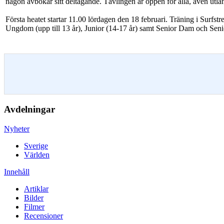
någon avbokar sitt deltagande. Tävlingen är öppen för alla, även ut
Första heatet startar 11.00 lördagen den 18 februari. Träning i Surf
Ungdom (upp till 13 år), Junior (14-17 år) samt Senior Dam och Seni
Avdelningar
Nyheter
Sverige
Världen
Innehåll
Artiklar
Bilder
Filmer
Recensioner