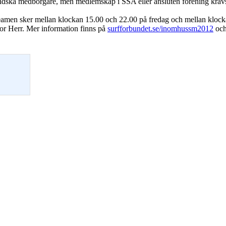
ländska medborgare, men medlemskap i SSA eller ansluten förening kräv
streamen sker mellan klockan 15.00 och 22.00 på fredag och mellan klock
or Herr. Mer information finns på
surfforbundet.se/inomhussm2012
och 