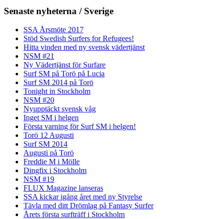
Senaste nyheterna / Sverige
SSA Årsmöte 2017
Stöd Swedish Surfers for Refugees!
Hitta vinden med ny svensk vädertjänst
NSM #21
Ny Vädertjänst för Surfare
Surf SM på Torö på Lucia
Surf SM 2014 på Torö
Tonight in Stockholm
NSM #20
Nyupptäckt svensk våg
Inget SM i helgen
Första varning för Surf SM i helgen!
Torö 12 Augusti
Surf SM 2014
Augusti på Torö
Freddie M i Mölle
Dingfix i Stockholm
NSM #19
FLUX Magazine lanseras
SSA kickar igång året med ny Styrelse
Tävla med ditt Drömlag på Fantasy Surfer
Årets första surfträff i Stockholm