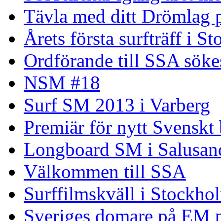
Tävla med ditt Drömlag p
Årets första surfträff i S
Ordförande till SSA söke
NSM #18
Surf SM 2013 i Varberg
Premiär för nytt Svenskt
Longboard SM i Salusand
Välkommen till SSA
Surffilmskväll i Stockho
Sveriges domare på EM 