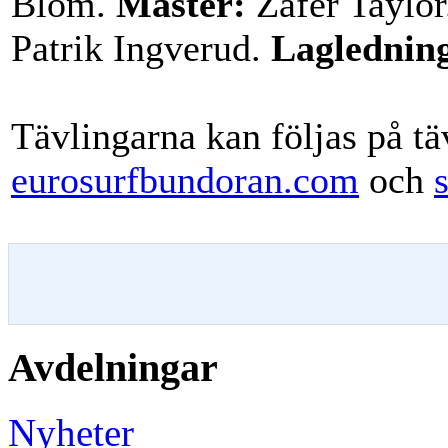
Blom.
Master:
Zafer Taylo
Patrik Ingverud.
Laglednin
Tävlingarna kan följas på tä
eurosurfbundoran.com
och
Avdelningar
Nyheter