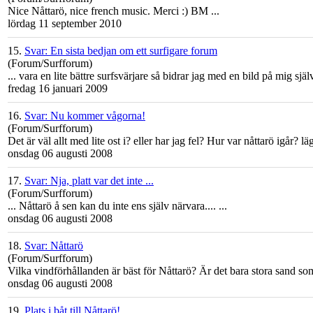
Nice
Nåttarö
, nice french music. Merci :) BM ...
lördag 11 september 2010
15.
Svar: En sista bedjan om ett surfigare forum
(Forum/Surfforum)
... vara en lite bättre surfsvärjare så bidrar jag med en bild på mig sj
fredag 16 januari 2009
16.
Svar: Nu kommer vågorna!
(Forum/Surfforum)
Det är väl allt med lite ost i? eller har jag fel? Hur var
nåttarö
igår? läg
onsdag 06 augusti 2008
17.
Svar: Nja, platt var det inte ...
(Forum/Surfforum)
...
Nåttarö
å sen kan du inte ens själv närvara.... ...
onsdag 06 augusti 2008
18.
Svar: Nåttarö
(Forum/Surfforum)
Vilka vindförhållanden är bäst för
Nåttarö
? Är det bara stora sand som
onsdag 06 augusti 2008
19.
Plats i båt till Nåttarö!