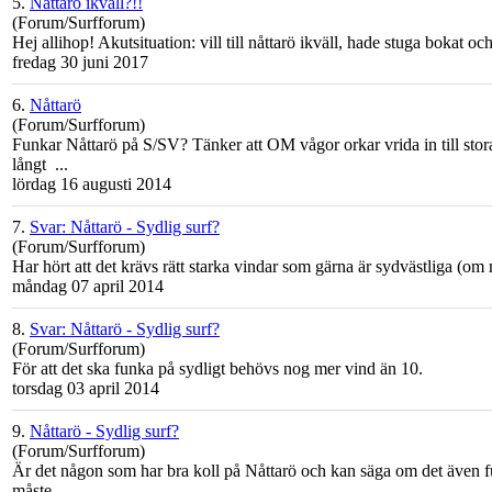
5.
Nåttarö ikväll?!!
(Forum/Surfforum)
Hej allihop! Akutsituation: vill till
nåttarö
ikväll, hade stuga bokat och 
fredag 30 juni 2017
6.
Nåttarö
(Forum/Surfforum)
Funkar
Nåttarö
på S/SV? Tänker att OM vågor orkar vrida in till stor
långt ...
lördag 16 augusti 2014
7.
Svar: Nåttarö - Sydlig surf?
(Forum/Surfforum)
Har hört att det krävs rätt starka vindar som gärna är sydvästliga (om ma
måndag 07 april 2014
8.
Svar: Nåttarö - Sydlig surf?
(Forum/Surfforum)
För att det ska funka på sydligt behövs nog mer vind än 10.
torsdag 03 april 2014
9.
Nåttarö - Sydlig surf?
(Forum/Surfforum)
Är det någon som har bra koll på
Nåttarö
och kan säga om det även fun
måste ...