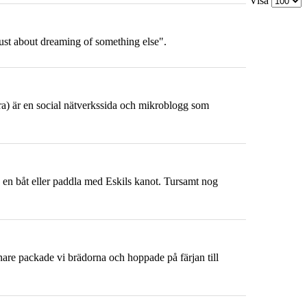
Visa
just about dreaming of something else".
tra) är en social nätverkssida och mikroblogg som
sno en båt eller paddla med Eskils kanot. Tursamt nog
are packade vi brädorna och hoppade på färjan till