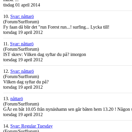
tisdag 01 april 2014
10.
Svar: nåttarö
(Forum/Surfforum)
Fy faan då blir det "run Forest run...! surfing... Lycka till!
torsdag 19 april 2012
11.
Svar: nåttarö
(Forum/Surfforum)
IST skrev: Vilken dag syftar du på? imorgon
torsdag 19 april 2012
12.
Svar: nåttarö
(Forum/Surfforum)
Vilken dag syftar du på?
torsdag 19 april 2012
13.
nåttarö
(Forum/Surfforum)
GÅr en båt 10.05 från nynäshamn sen går båten hem 13.20 ! Någon 
torsdag 19 april 2012
14.
Svar: Regular Tuesday
(Forum/Surfforum)