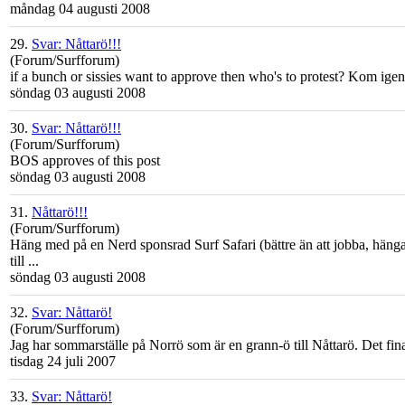
måndag 04 augusti 2008
29.
Svar: Nåttarö!!!
(Forum/Surfforum)
if a bunch or sissies want to approve then who's to protest? Kom ige
söndag 03 augusti 2008
30.
Svar: Nåttarö!!!
(Forum/Surfforum)
BOS approves of this post
söndag 03 augusti 2008
31.
Nåttarö!!!
(Forum/Surfforum)
Häng med på en Nerd sponsrad Surf Safari (bättre än att jobba, hänga 
till ...
söndag 03 augusti 2008
32.
Svar: Nåttarö!
(Forum/Surfforum)
Jag har sommarställe på Norrö som är en grann-ö till
Nåttarö
. Det fi
tisdag 24 juli 2007
33.
Svar: Nåttarö!