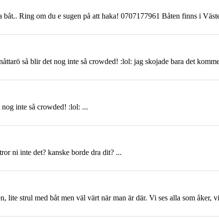
lla båt.. Ring om du e sugen på att haka! 0707177961 Båten finns i Väste
nåttarö
så blir det nog inte så crowded! :lol: jag skojade bara det kommer 
 nog inte så crowded! :lol: ...
r ni inte det? kanske borde dra dit? ...
ite strul med båt men väl värt när man är där. Vi ses alla som åker, vilk