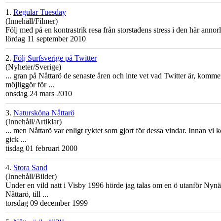
1.
Regular Tuesday
(Innehåll/Filmer)
Följ med på en kontrastrik resa från storstadens stress i den här ann
lördag 11 september 2010
2.
Följ Surfsverige på Twitter
(Nyheter/Sverige)
... gran på
Nåttarö
de senaste åren och inte vet vad Twitter är, kommer
möjliggör för ...
onsdag 24 mars 2010
3.
Natursköna Nåttarö
(Innehåll/Artiklar)
... men
Nåttarö
var enligt ryktet som gjort för dessa vindar. Innan vi k
gick ...
tisdag 01 februari 2000
4.
Stora Sand
(Innehåll/Bilder)
Under en vild natt i Visby 1996 hörde jag talas om en ö utanför Nynä
Nåttarö
, till ...
torsdag 09 december 1999