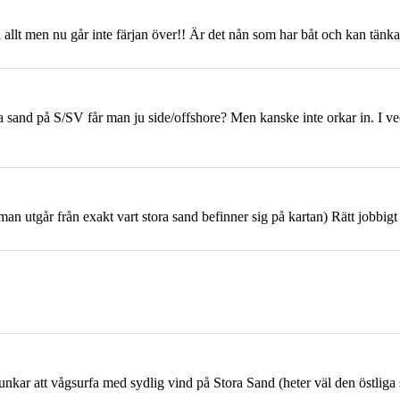
allt men nu går inte färjan över!! Är det nån som har båt och kan tänka s
a sand på S/SV får man ju side/offshore? Men kanske inte orkar in. I v
n utgår från exakt vart stora sand befinner sig på kartan) Rätt jobbigt att
kar att vågsurfa med sydlig vind på Stora Sand (heter väl den östliga 