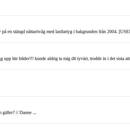
älv på en stängd
nåttarö
våg med lastfartyg i bakgrunden från 2004. [
g upp lite bilder!!! kunde aldrig ta mig dit tyvärr, trodde in i det sista a
 gäller? // Danne ...