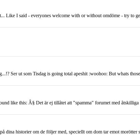
... Like I said - everyones welcome with or without omdöme - try to ge
...!? Ser ut som Tisdag is going total apeshit :woohoo: But whats those o
ound like this: Â§ Det är ej tillåtet att "spamma" forumet med åtskilliga
sna på dina historier om de följer med, speciellt om dom tar emot morött