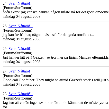
24.
Svar: Nåttarö!!!
(Forum/Surfforum)
ådén skrev: jag kanske hänkar, någon måste stå för det goda omdömet
måndag 04 augusti 2008
25.
Svar: Nåttarö!!!
(Forum/Surfforum)
jag kanske hänkar, någon måste stå för det goda omdömet...
måndag 04 augusti 2008
26.
Svar: Nåttarö!!!
(Forum/Surfforum)
Jag hänger lätt på!! Gazzer, jag tror mer på färjan Måndag eftermiddag
måndag 04 augusti 2008
27.
Svar: Nåttarö!!!
(Forum/Surfforum)
Good call Godfather. They might be afraid Gazzer's stories will just s
måndag 04 augusti 2008
28.
Svar: Nåttarö!!!
(Forum/Surfforum)
Jag tror att varför ingen svarar är för att de känner att de måste lys
för ...