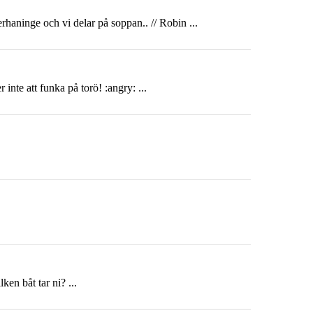
rhaninge och vi delar på soppan.. // Robin ...
inte att funka på torö! :angry: ...
en båt tar ni? ...