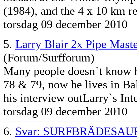
(1984), and the 4 x 10 km re
torsdag 09 december 2010
5.
Larry Blair 2x Pipe Mast
(Forum/Surfforum)
Many people doesn`t know h
78 & 79, now he lives in Bal
his interview out
Larry
`s Int
torsdag 09 december 2010
6.
Svar: SURFBRÄDESAUKTI