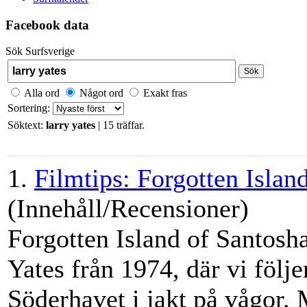
Facebook data
Sök Surfsverige
Sök
Alla ord
Något ord
Exakt fras
Sortering:
Söktext:
larry yates
| 15 träffar.
1.
Filmtips: Forgotten Islan
(Innehåll/Recensioner)
Forgotten Island of Santosh
Yates
från 1974, där vi följ
Söderhavet i jakt på vågor. 