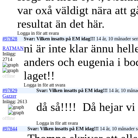
var oxå väldigt nära att g
resultat än det här.
Logga in för att svara
#97828
Svar: Vilken insatts på EM idag!!!
14 år, 10 månader se
ni är inte klar ännu hell
RATMAN
Inlägg:
anders och eugenia i bod
2714
laget!!
offline
Logga in för att svara
#97829
Svar: Vilken insatts på EM idag!!!
14 år, 10 måna
Gazzer
Inlägg: 2613
då så!!!!
Då hejar vi p
offline
Logga in för att svara
#97844
Svar: Vilken insatts på EM idag!!!
14 år, 10 månader 