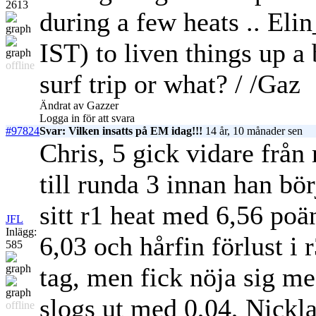
2613
during a few heats .. Eli
IST) to liven things up a
offline
surf trip or what? / /Gaz
Ändrat av Gazzer
Logga in för att svara
#97824
Svar: Vilken insatts på EM idag!!!
14 år, 10 månader sen
Chris, 5 gick vidare från
till runda 3 innan han bö
sitt r1 heat med 6,56 po
JFL
Inlägg:
6,03 och hårfin förlust i
585
tag, men fick nöja sig me
slogs ut med 0,04, Nickla
offline