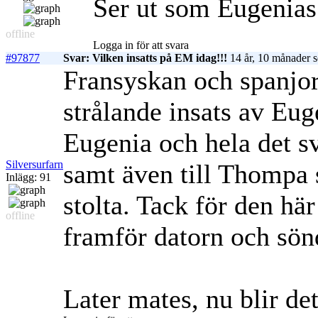
Ser ut som Eugenias 
offline
Logga in för att svara
#97877
Svar: Vilken insatts på EM idag!!!
14 år, 10 månader 
Fransyskan och spanjor
strålande insats av Euge
Eugenia och hela det sv
Silversurfarn
samt även till Thompa
Inlägg: 91
stolta. Tack för den h
offline
framför datorn och sön
Later mates, nu blir d