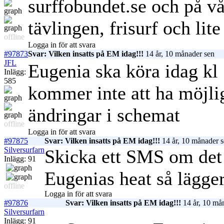
surffobundet.se och på v
tävlingen, frisurf och lite
offline
Logga in för att svara
#97873
Svar: Vilken insatts på EM idag!!!
14 år, 10 månader sen
JFL
Eugenia ska köra idag kl 
Inlägg:
585
kommer inte att ha möjlig
ändringar i schemat
offline
Logga in för att svara
#97875
Svar: Vilken insatts på EM idag!!!
14 år, 10 månader 
Silversurfarn
Skicka ett SMS om det b
Inlägg: 91
Eugenias heat så lägger
offline
Logga in för att svara
#97876
Svar: Vilken insatts på EM idag!!!
14 år, 10 må
Silversurfarn
Inlägg: 91