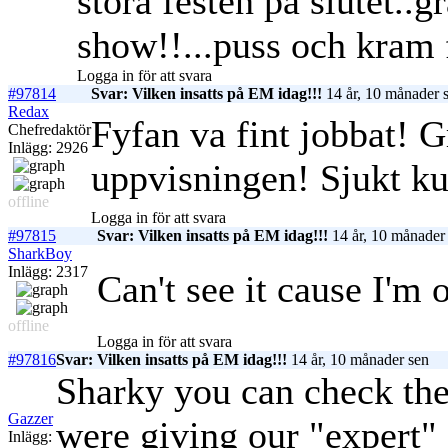
stora festen på slutet..gr
show!!...puss och kram 
Logga in för att svara
#97814
Svar: Vilken insatts på EM idag!!!
14 år, 10 månader 
Redax
Fyfan va fint jobbat! G
Chefredaktör
Inlägg: 2926
uppvisningen! Sjukt ku
offline
Logga in för att svara
#97815
Svar: Vilken insatts på EM idag!!!
14 år, 10 månader
SharkBoy
Inlägg: 2317
Can't see it cause I'm 
offline
Logga in för att svara
#97816
Svar: Vilken insatts på EM idag!!!
14 år, 10 månader sen
Sharky you can check the 
Gazzer
were giving our "expert"
Inlägg: