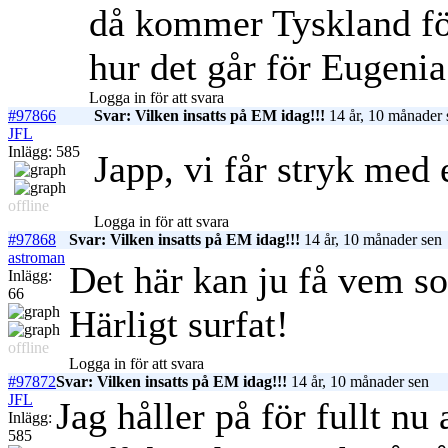
då kommer Tyskland för
hur det går för Eugeni
Logga in för att svara
#97866
Svar: Vilken insatts på EM idag!!!
14 år, 10 månader 
JFL
Inlägg: 585
Japp, vi får stryk med
offline
Logga in för att svara
#97868
Svar: Vilken insatts på EM idag!!!
14 år, 10 månader sen
astroman
Det här kan ju få vem som
Inlägg:
66
Härligt surfat!
offline
Logga in för att svara
#97872
Svar: Vilken insatts på EM idag!!!
14 år, 10 månader sen
JFL
Jag håller på för fullt nu 
Inlägg:
585