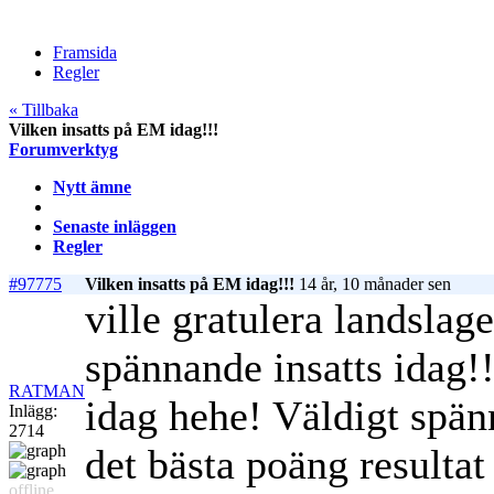
Framsida
Regler
« Tillbaka
Vilken insatts på EM idag!!!
Forumverktyg
Nytt ämne
Senaste inläggen
Regler
#97775
Vilken insatts på EM idag!!!
14 år, 10 månader sen
ville gratulera landslage
spännande insatts idag!!
RATMAN
idag hehe! Väldigt spän
Inlägg:
2714
det bästa poäng resultat
offline