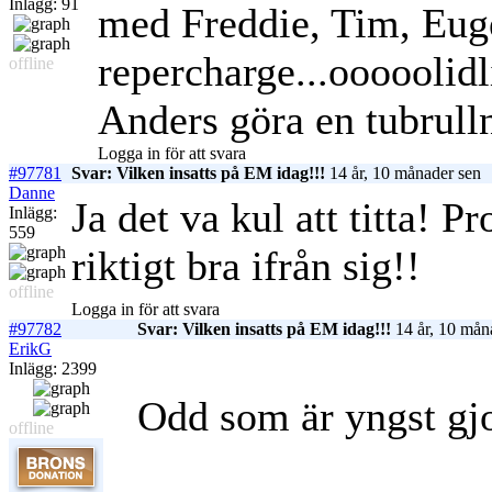
Inlägg: 91
med Freddie, Tim, Eug
repercharge...ooooolidl
offline
Anders göra en tubrull
Logga in för att svara
#97781
Svar: Vilken insatts på EM idag!!!
14 år, 10 månader sen
Danne
Ja det va kul att titta! 
Inlägg:
559
riktigt bra ifrån sig!!
offline
Logga in för att svara
#97782
Svar: Vilken insatts på EM idag!!!
14 år, 10 mån
ErikG
Inlägg: 2399
Odd som är yngst gjo
offline