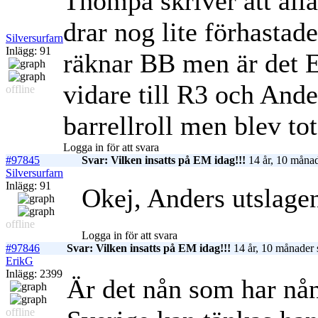
Thompa skriver att alla
drar nog lite förhastad
Silversurfarn
Inlägg: 91
räknar BB men är det E
vidare till R3 och Ande
offline
barrellroll men blev t
Logga in för att svara
#97845
Svar: Vilken insatts på EM idag!!!
14 år, 10 månad
Silversurfarn
Inlägg: 91
Okej, Anders utslagen
offline
Logga in för att svara
#97846
Svar: Vilken insatts på EM idag!!!
14 år, 10 månader 
ErikG
Inlägg: 2399
Är det nån som har nån
offline