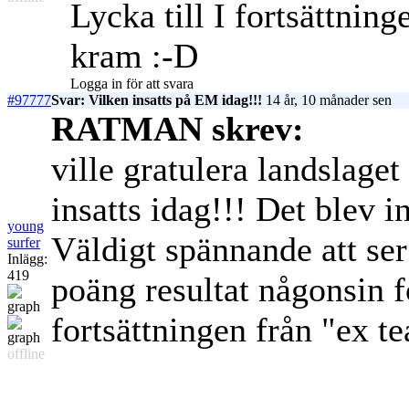
Lycka till I fortsättnin
kram :-D
Logga in för att svara
#97777
Svar: Vilken insatts på EM idag!!!
14 år, 10 månader sen
RATMAN skrev:
ville gratulera landslaget
insatts idag!!! Det blev 
young
Väldigt spännande att ser
surfer
Inlägg:
419
poäng resultat någonsin f
fortsättningen från "ex t
offline