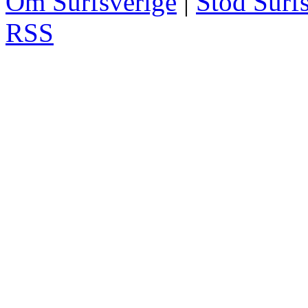
Om Surfsverige
|
Stöd Surf
RSS