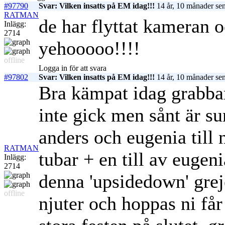
#97790
Svar: Vilken insatts på EM idag!!!
14 år, 10 månader se
RATMAN
de har flyttat kameran o
Inlägg:
2714
yehooooo!!!!
offline
Logga in för att svara
#97802
Svar: Vilken insatts på EM idag!!!
14 år, 10 månader se
Bra kämpat idag grabbar(
inte gick men sånt är sur
anders och eugenia till 
RATMAN
tubar + en till av eugen
Inlägg:
2714
denna 'upsidedown' grej
offline
njuter och hoppas ni får