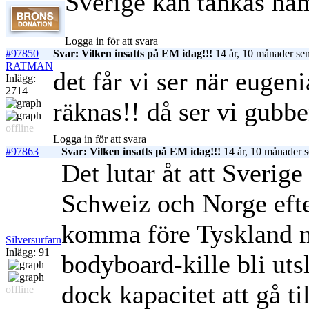
Sverige kan tänkas ha
Logga in för att svara
#97850
Svar: Vilken insatts på EM idag!!!
14 år, 10 månader se
RATMAN
det får vi ser när eugen
Inlägg:
2714
räknas!! då ser vi gubb
offline
Logga in för att svara
#97863
Svar: Vilken insatts på EM idag!!!
14 år, 10 månader 
Det lutar åt att Sverig
Schweiz och Norge efte
komma före Tyskland m
Silversurfarn
Inlägg: 91
bodyboard-kille bli uts
dock kapacitet att gå ti
offline