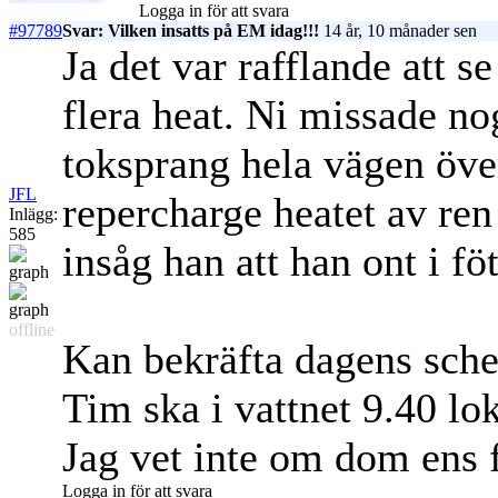
Logga in för att svara
#97789
Svar: Vilken insatts på EM idag!!!
14 år, 10 månader sen
Ja det var rafflande att se
flera heat. Ni missade no
toksprang hela vägen över
JFL
repercharge heatet av ren
Inlägg:
585
insåg han att han ont i fö
offline
Kan bekräfta dagens sche
Tim ska i vattnet 9.40 lok
Jag vet inte om dom ens f
Logga in för att svara