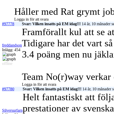
Håller med Rat grymt job
Logga in för att svara
#97778
Svar: Vilken insatts på EM idag!!!
14 år, 10 månader s
Framförallt kul att se 
Tidigare har det vart s
freddandson
Inlägg: 454
3.4 poäng men nu jäklar
offline
Team No(r)way verkar o
Logga in för att svara
#97780
Svar: Vilken insatts på EM idag!!!
14 år, 10 månader 
Helt fantastiskt att föl
prestationer av svenska
Silversurfarn