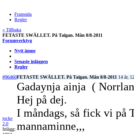
Framsida
Regler
« Tillbaka
FETASTE SWÄLLET. På Taigan. Mån 8/8-2011
Forumverktyg
Nytt ämne
Senaste inläggen
Regler
#96460
FETASTE SWÄLLET. På Taigan. Mån 8/8-2011
14 år, 1
Gadaynja ainja
( Norrlan
Hej på dej.
I måndags, så fick vi på T
jocke
mannaminne,,,
2.0
Inlägg: