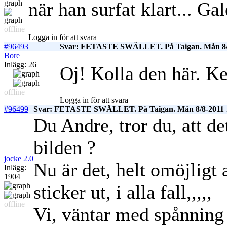
när han surfat klart... G
offline
Logga in för att svara
#96493
Svar: FETASTE SWÄLLET. På Taigan. Mån 8/
Bore
Inlägg: 26
Oj! Kolla den här. Ke
offline
Logga in för att svara
#96499
Svar: FETASTE SWÄLLET. På Taigan. Mån 8/8-2011
Du Andre, tror du, att de
bilden ?
jocke 2.0
Nu är det, helt omöjligt 
Inlägg:
1904
sticker ut, i alla fall,,,,,
offline
Vi, väntar med spånning 