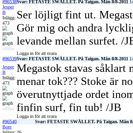
#96538
Svar: FETASTE SWÄLLET. På Taigan. Mån 8/8-2011
14
Jesper
Ser löjligt fint ut. Megast
B
Inlägg:
473
Gör mig och andra lyckli
levande mellan surfet. /J
offline
Logga in för att svara
#96539
Svar: FETASTE SWÄLLET. På Taigan. Mån 8/8-2011
14
Megastok stavas såklart m
Jesper
B
menar tok??? Stoke är no
Inlägg:
473
överutnyttjade ordet inom 
finfin surf, fin tub! /JB
offline
Logga in för att svara
#96540
Svar: FETASTE SWÄLLET. På Taigan. Mån 8/
Bore
Inlägg: 26