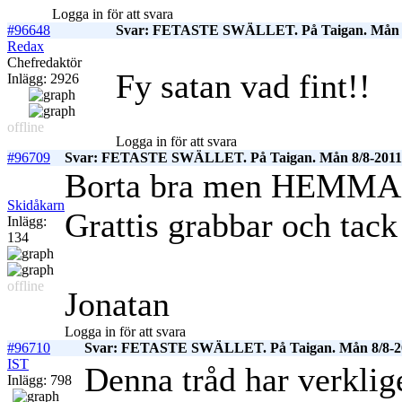
Logga in för att svara
#96648
Svar: FETASTE SWÄLLET. På Taigan. Mån 8
Redax
Chefredaktör
Fy satan vad fint!!
Inlägg: 2926
offline
Logga in för att svara
#96709
Svar: FETASTE SWÄLLET. På Taigan. Mån 8/8-2011
Borta bra men HEMMA B
Skidåkarn
Grattis grabbar och tack
Inlägg:
134
offline
Jonatan
Logga in för att svara
#96710
Svar: FETASTE SWÄLLET. På Taigan. Mån 8/8-2
IST
Denna tråd har verkli
Inlägg: 798