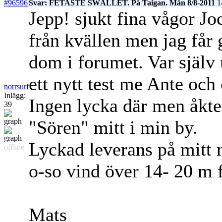
#96596
Svar: FETASTE SWÄLLET. På Taigan. Mån 8/8-2011
14
Jepp! sjukt fina vågor Jo
från kvällen men jag får g
dom i forumet. Var själv 
ett nytt test me Ante och 
norrsurf
Inlägg:
Ingen lycka där men åkte
39
"Sören" mitt i min by.
Lyckad leverans på mitt 
offline
o-so vind över 14- 20 m fö
Mats