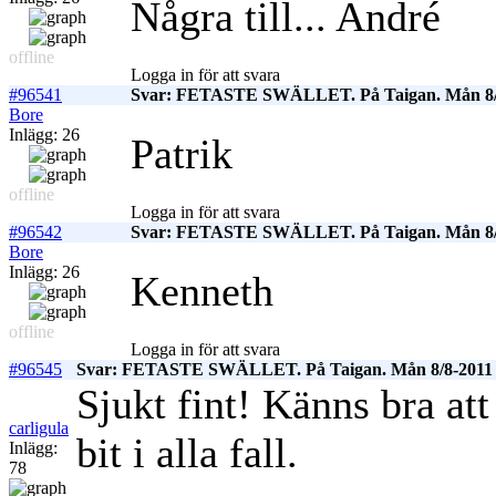
Några till... André
offline
Logga in för att svara
#96541
Svar: FETASTE SWÄLLET. På Taigan. Mån 8/
Bore
Inlägg: 26
Patrik
offline
Logga in för att svara
#96542
Svar: FETASTE SWÄLLET. På Taigan. Mån 8/
Bore
Inlägg: 26
Kenneth
offline
Logga in för att svara
#96545
Svar: FETASTE SWÄLLET. På Taigan. Mån 8/8-2011
Sjukt fint! Känns bra att
carligula
bit i alla fall.
Inlägg:
78