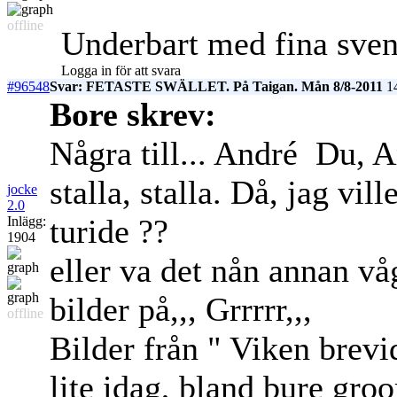
offline
Underbart med fina sven
Logga in för att svara
#96548
Svar: FETASTE SWÄLLET. På Taigan. Mån 8/8-2011
14
Bore skrev:
Några till... André
Du, An
stalla, stalla. Då, jag vil
jocke
2.0
turide ??
Inlägg:
1904
eller va det nån annan våg
bilder på,,, Grrrrr,,,
offline
Bilder från " Viken brevi
lite idag, bland bure gro