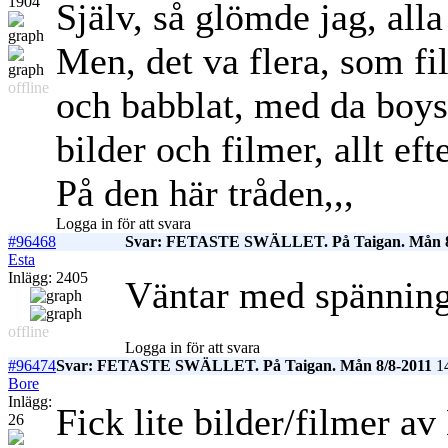
1904
Själv, så glömde jag, alla
Men, det va flera, som fi
offline
och babblat, med da boys
bilder och filmer, allt ef
På den här tråden,,,
Logga in för att svara
#96468
Svar: FETASTE SWÄLLET. På Taigan. Mån 8
Esta
Inlägg: 2405
Väntar med spännin
offline
Logga in för att svara
#96474
Svar: FETASTE SWÄLLET. På Taigan. Mån 8/8-2011
14
Bore
Inlägg:
Fick lite bilder/filmer a
26