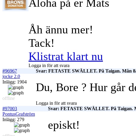
Aloha på er Mats
Åh ännu mer!
Tack!
Klistrat klart nu
Logga in för att svara
#96967
Svar: FETASTE SWÄLLET. På Taigan. Mån 8/
jocke 2.0
Inlägg: 1904
Du, Bore ? Hur går d
offline
Logga in för att svara
#97003
Svar: FETASTE SWÄLLET. På Taigan. M
PontusGrafström
Inlägg: 279
episkt!
offline