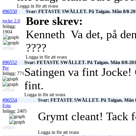
Logga in för att svara
#96550
Svar: FETASTE SWÄLLET. På Taigan. Mån 8/8-20
Bore skrev:
jocke 2.0
Inlägg:
Kenneth
Va det, på de
1904
????
offline
Logga in för att svara
#96552
Svar: FETASTE SWÄLLET. På Taigan. Mån 8/8-201
Per
Satingen va fint Jocke!
Inlägg: 771
fint.
offline
Logga in för att svara
#96554
Svar: FETASTE SWÄLLET. På Taigan. Mån 8
Esta
Inlägg: 2405
Grymt cleant! Tack f
offline
Logga in för att svara