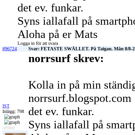
det ev. funkar.
Syns iallafall på smartph
Aloha på er Mats
Logga in för att svara
#96724
Svar: FETASTE SWÄLLET. På Taigan. Mån 8/8-2
norrsurf skrev:
Kolla in på min ständig
norrsurf.blogspot.com .
IST
det ev. funkar.
Inlägg: 798
Syns iallafall på smar
offline