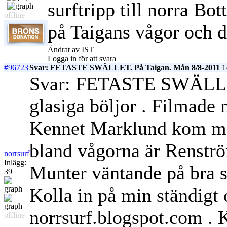
surftripp till norra Bot
offline
på Taigans vågor och d
Ändrat av IST
Logga in för att svara
#96723
Svar: FETASTE SWÄLLET. På Taigan. Mån 8/8-2011
14
Svar: FETASTE SWÄLLET
glasiga böljor . Filmade
Kennet Marklund kom me
bland vågorna är Renstr
norrsurf
Inlägg:
Munter väntande på bra s
39
Kolla in på min ständigt 
norrsurf.blogspot.com . K
offline