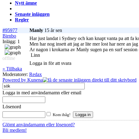
Nytt ämne
Senaste inläggen
Regler
#95977
Manly
15 år sen
Birnbo
Har just landat i Sydney och kan knapt vanta pa att fa k
Inlägg: 1
Men har nog insett att jag ar lite mer lost har nere an jag
Ar nagon i krokarna av Manly sugen pa en surf session e
Linn
offline
Logga in för att svara
« Tillbaka
Moderatorer:
Redax
Powered by
Kunena
Logga in med användarnamn eller email
Lösenord
Kom ihåg!
Glömt användarnamn eller lösenord?
Bli medlem!