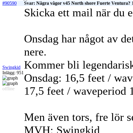
#90590
Svar: Några vågor v45 North shore Fuerte Ventura?
1
Skicka ett mail när du e
Onsdag har något av det
nere.
Kommer bli legendarisk
Swingkid
Inlägg: 951
Onsdag: 16,5 feet / wav
17,5 feet / waveperiod 
offline
Men även tors, fre lör s
MVH: Swingkid