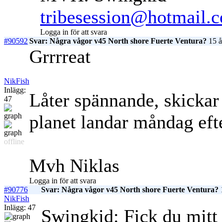
tribesession@hotmail.
Logga in för att svara
#90592
Svar: Några vågor v45 North shore Fuerte Ventura?
15 å
Grrrreat
NikFish
Inlägg:
Låter spännande, skickar e
47
planet landar måndag ef
offline
Mvh Niklas
Logga in för att svara
#90776
Svar: Några vågor v45 North shore Fuerte Ventura?
1
NikFish
Inlägg: 47
Swingkid: Fick du mitt 