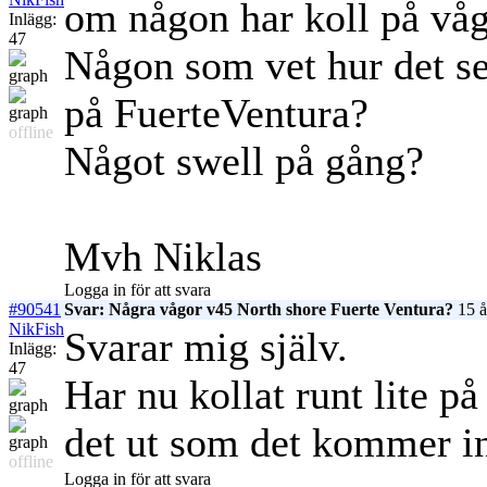
om någon har koll på våg
Inlägg:
47
Någon som vet hur det se
på FuerteVentura?
offline
Något swell på gång?
Mvh Niklas
Logga in för att svara
#90541
Svar: Några vågor v45 North shore Fuerte Ventura?
15 å
NikFish
Svarar mig själv.
Inlägg:
47
Har nu kollat runt lite på
det ut som det kommer i
offline
Logga in för att svara