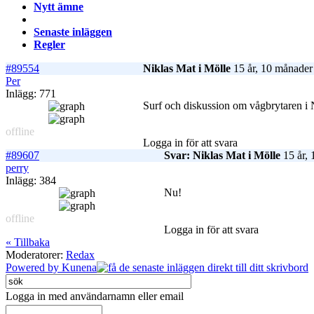
Nytt ämne
Senaste inläggen
Regler
#89554
Niklas Mat i Mölle
15 år, 10 månader
Per
Inlägg: 771
Surf och diskussion om vågbrytaren i 
offline
Logga in för att svara
#89607
Svar: Niklas Mat i Mölle
15 år, 
perry
Inlägg: 384
Nu!
offline
Logga in för att svara
« Tillbaka
Moderatorer:
Redax
Powered by
Kunena
Logga in med användarnamn eller email