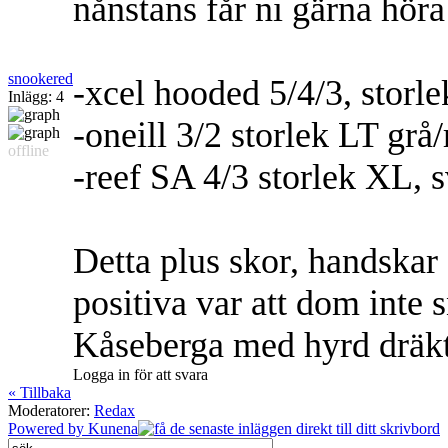
nånstans får ni gärna hör
snookered
-xcel hooded 5/4/3, storl
Inlägg: 4
-oneill 3/2 storlek LT grå
offline
-reef SA 4/3 storlek XL, s
Detta plus skor, handskar
positiva var att dom inte 
Kåseberga med hyrd dräkt v
Logga in för att svara
« Tillbaka
Moderatorer:
Redax
Powered by
Kunena