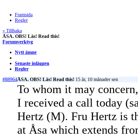
Framsida
Regler
« Tillbaka
ÅSA. OBS! Läs! Read this!
Forumverktyg
Nytt ämne
Senaste inläggen
Regler
#88964
ÅSA. OBS! Läs! Read this!
15 år, 10 månader sen
To whom it may concern
I received a call today (
Hertz (M). Fru Hertz is t
at Åsa which extends from