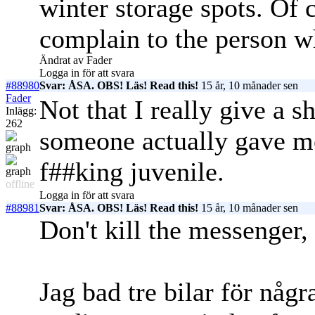
winter storage spots. Of 
complain to the person w
Ändrat av Fader
Logga in för att svara
#88980
Svar: ÅSA. OBS! Läs! Read this!
15 år, 10 månader sen
Fader
Not that I really give a sh
Inlägg:
262
someone actually gave me
f##king juvenile.
offline
Logga in för att svara
#88981
Svar: ÅSA. OBS! Läs! Read this!
15 år, 10 månader sen
Don't kill the messenger,
Jag bad tre bilar för någr