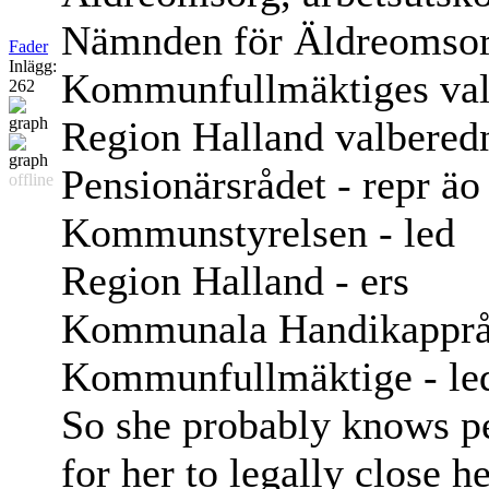
Nämnden för Äldreomsor
Fader
Inlägg:
Kommunfullmäktiges val
262
Region Halland valberedn
Pensionärsrådet - repr äo
offline
Kommunstyrelsen - led
Region Halland - ers
Kommunala Handikappråd
Kommunfullmäktige - le
So she probably knows pe
for her to legally close h