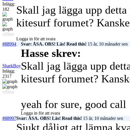
Inlägg:
Skall jag lägga upp dett
182
kitesurf forumet? Kanske
offline
Logga in för att svara
#88994
Svar: ÅSA. OBS! Läs! Read this!
15 år, 10 månader sen
Hasse skrev:
Skall jag lägga upp det
SharkBoy
Inlägg:
kitesurf forumet? Kansk
2317
offline
yeah for sure, good call
Logga in för att svara
#88997
Svar: ÅSA. OBS! Läs! Read this!
15 år, 10 månader sen
Sjukt dåligt att lämna k