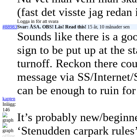
(fast det visste jag redan
Logga in för att svara
#88983
Svar: ÅSA. OBS! Läs! Read this!
15 år, 10 månader sen
Sounds like there is a goo
sign to be put up at the st
turnoff. Reckon there coul
message via SS/Internet/
can be enough to ruin for 
kapten
Inlägg:
146
It’s probably new/beginne
‘Stenudden carpark rules
offline