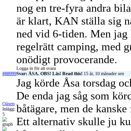
nog en tre-fyra andra bi
är klart, KAN ställa sig 
ned vid 6-tiden. Men jag 
regelrätt camping, med gr
onödigt provocerande.
Logga in för att svara
#88999
Svar: ÅSA. OBS! Läs! Read this!
15 år, 10 månader sen
Jag körde Åsa torsdag oc
De enda jag såg som körd
Oåxen
båtägare, men de kanske f
Inlägg:
5
Ett alternativ skulle ju 