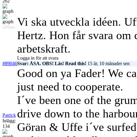
262
Vi ska utveckla idéen. Uff
offline
Hertz. Hon får svara om 
arbetskraft.
Logga in för att svara
#89046
Svar: ÅSA. OBS! Läs! Read this!
15 år, 10 månader sen
Good on ya Fader! We can 
just need to cooperate.
I´ve been one of the grum
drive down to the harbour
Patrick
Inlägg:
Göran & Uffe i´ve surfed
134