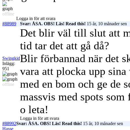
offline
Logga in för att svara
#88989
Svar: ÅSA. OBS! Läs! Read this!
15 år, 10 månader sen
Det blir väl till slut att
tid tar det att gå då?
Blir förbannad när det s
Swingkid
Inlägg:
vara att plocka upp sin
951
med en bom och ge de so
offline
massvis med spots som 
o leta!
Logga in för att svara
#88992
Svar: ÅSA. OBS! Läs! Read this!
15 år, 10 månader sen
Hasse