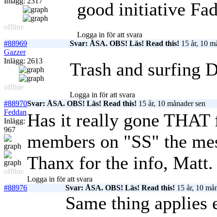
Inlägg: 2317
good initiative Fad
offline
Logga in för att svara
#88969
Svar: ÅSA. OBS! Läs! Read this!
15 år, 10 m
Gazzer
Inlägg: 2613
Trash and surfing 
offline
Logga in för att svara
#88970
Svar: ÅSA. OBS! Läs! Read this!
15 år, 10 månader sen
Feddan
Has it really gone THAT 
Inlägg:
967
members on "SS" the me
Thanx for the info, Matt.
offline
Logga in för att svara
#88976
Svar: ÅSA. OBS! Läs! Read this!
15 år, 10 må
Same thing applies 