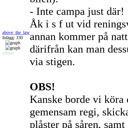
- Inte campa just där!
Åk i s f ut vid rening
above_the_law
annan kommer på natte
Inlägg: 330
därifrån kan man dess
offline
via stigen.
OBS!
Kanske borde vi köra 
gemensam regi, skicka
plåster på såren, samt 