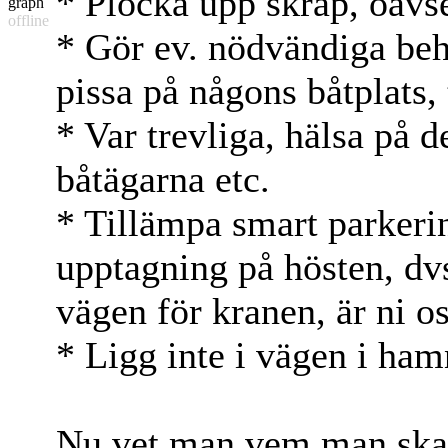
* Plocka upp skräp, oavse
offline
* Gör ev. nödvändiga beho
pissa på någons båtplats, 
* Var trevliga, hälsa på 
båtägarna etc.
* Tillämpa smart parkeri
upptagning på hösten, dvs.
vägen för kranen, är ni o
* Ligg inte i vägen i ham
Nu vet man vem man skal