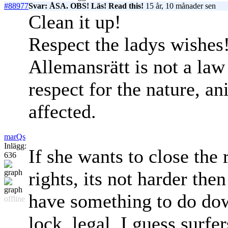
#88977
Svar: ÅSA. OBS! Läs! Read this!
15 år, 10 månader sen
Clean it up!
Respect the ladys wishes
Allemansrätt is not a law 
respect for the nature, a
affected.
marQs
Inlägg:
If she wants to close the 
636
rights, its not harder the
have something to do dow
offline
lock, legal, I guess surfer