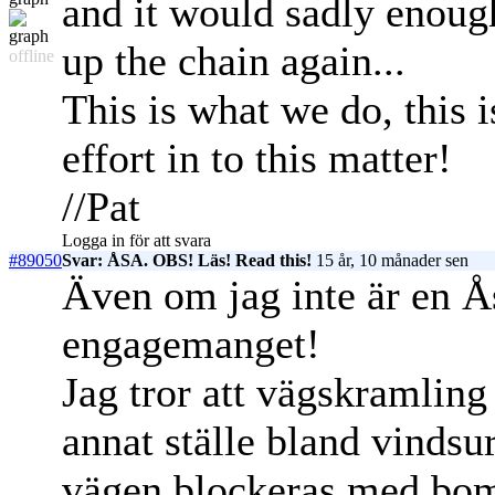
and it would sadly enough
up the chain again...
offline
This is what we do, this 
effort in to this matter!
//Pat
Logga in för att svara
#89050
Svar: ÅSA. OBS! Läs! Read this!
15 år, 10 månader sen
Även om jag inte är en Ås
engagemanget!
Jag tror att vägskramling 
annat ställe bland vindsu
vägen blockeras med bom/k