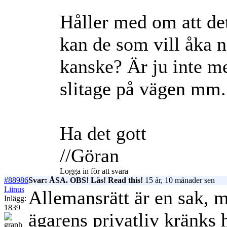
Håller med om att de
kan de som vill åka ne
kanske? Är ju inte me
slitage på vägen mm.
Ha det gott
//Göran
Logga in för att svara
#88986
Svar: ÅSA. OBS! Läs! Read this!
15 år, 10 månader sen
Liinus
Allemansrätt är en sak, 
Inlägg:
1839
ägarens privatliv kränks h