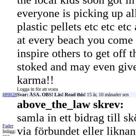
everyone is picking up all
plastic pellets etc etc etc
at every beach you come 
inspire others to get off t
stoked and may even give
karma!!
Logga in för att svara
#89028
Svar: ÅSA. OBS! Läs! Read this!
15 år, 10 månader sen
above_the_law skrev:
samla in ett bidrag till s
Fader
via förbundet eller likna
Inlägg: