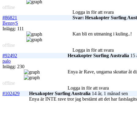
offline
Logga in för att svara
#86821
Svar: Hexakopter Surfing Aust
BennyS
Inlägg: 111
Kan bli en utmaning i kuling..!
offline
Logga in för att svara
#92492
Hexakopter Surfing Australia
15 
palo
Inlägg: 230
Enya är Rave, ungarna skrattar åt 
offline
Logga in för att svara
#102429
Hexakopter Surfing Australia
14 år, 1 månad sen
Enya är INTE rave tror jag bestämt att det har fastslagit