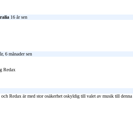
ralia
16 år sen
år, 6 månader sen
dig Redax
s och Redax är med stor osäkerhet oskyldig till valet av musik till denn