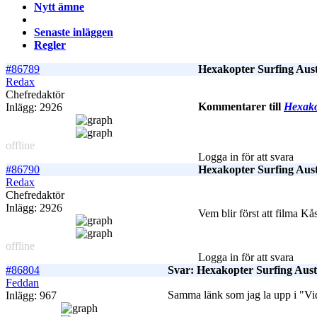
Nytt ämne
Senaste inläggen
Regler
#86789
Hexakopter Surfing Aust
Redax
Chefredaktör
Kommentarer till
Hexako
Inlägg: 2926
offline
Logga in för att svara
#86790
Hexakopter Surfing Aust
Redax
Chefredaktör
Inlägg: 2926
Vem blir först att filma Kå
offline
Logga in för att svara
#86804
Svar: Hexakopter Surfing Aust
Feddan
Samma länk som jag la upp i "V
Inlägg: 967