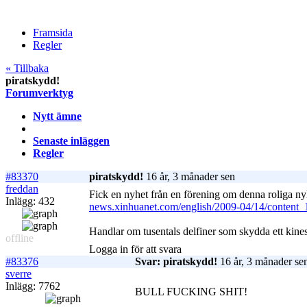
Framsida
Regler
« Tillbaka
piratskydd!
Forumverktyg
Nytt ämne
Senaste inläggen
Regler
#83370
piratskydd!
16 år, 3 månader sen
freddan
Fick en nyhet från en förening om denna roliga ny
Inlägg: 432
news.xinhuanet.com/english/2009-04/14/content
Handlar om tusentals delfiner som skydda ett kines
offline
Logga in för att svara
#83376
Svar: piratskydd!
16 år, 3 månader se
sverre
Inlägg: 7762
BULL FUCKING SHIT!