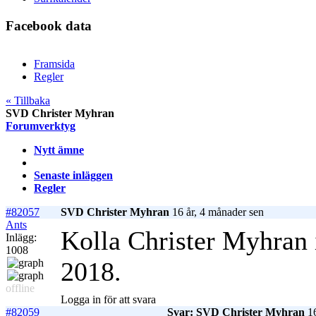
Facebook data
Framsida
Regler
« Tillbaka
SVD Christer Myhran
Forumverktyg
Nytt ämne
Senaste inläggen
Regler
#82057
SVD Christer Myhran
16 år, 4 månader sen
Ants
Kolla Christer Myhran
Inlägg:
1008
2018.
offline
Logga in för att svara
#82059
Svar: SVD Christer Myhran
16