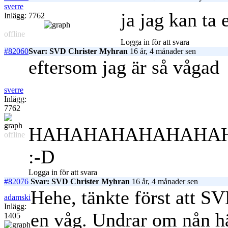
sverre
ja jag kan ta 
Inlägg: 7762
offline
Logga in för att svara
#82060
Svar: SVD Christer Myhran
16 år, 4 månader sen
eftersom jag är så vågad
sverre
Inlägg:
7762
HAHAHAHAHAHAHAH
offline
:-D
Logga in för att svara
#82076
Svar: SVD Christer Myhran
16 år, 4 månader sen
Hehe, tänkte först att S
adamski
Inlägg:
en våg. Undrar om nån här
1405