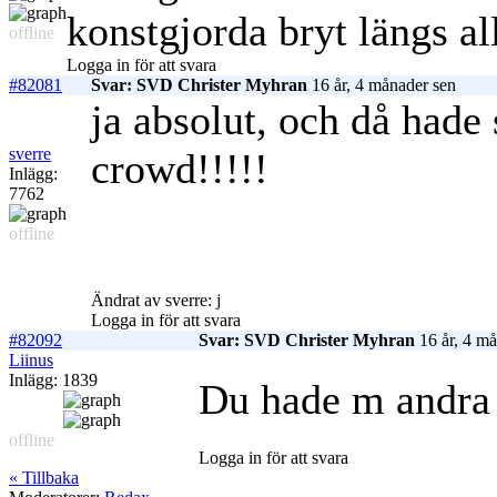
konstgjorda bryt längs al
offline
Logga in för att svara
#82081
Svar: SVD Christer Myhran
16 år, 4 månader sen
ja absolut, och då hade 
sverre
crowd!!!!!
Inlägg:
7762
offline
Ändrat av sverre: j
Logga in för att svara
#82092
Svar: SVD Christer Myhran
16 år, 4 må
Liinus
Inlägg: 1839
Du hade m andra 
offline
Logga in för att svara
« Tillbaka