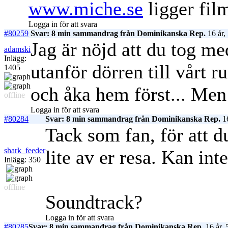
www.miche.se
ligger fil
Logga in för att svara
#80259
Svar: 8 min sammandrag från Dominikanska Rep.
16 år,
Jag är nöjd att du tog me
adamski
Inlägg:
utanför dörren till vårt
1405
och åka hem först... Men f
offline
Logga in för att svara
#80284
Svar: 8 min sammandrag från Dominikanska Rep.
16
Tack som fan, för att du
shark_feeder
lite av er resa. Kan in
Inlägg: 350
offline
Soundtrack?
Logga in för att svara
#80285
Svar: 8 min sammandrag från Dominikanska Rep.
16 år, 