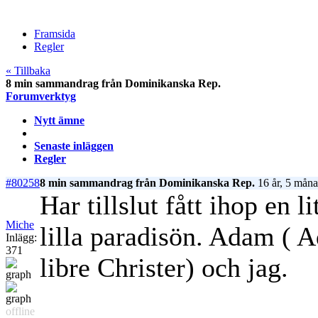
Framsida
Regler
« Tillbaka
8 min sammandrag från Dominikanska Rep.
Forumverktyg
Nytt ämne
Senaste inläggen
Regler
#80258
8 min sammandrag från Dominikanska Rep.
16 år, 5 måna
Har tillslut fått ihop en 
Miche
lilla paradisön. Adam ( 
Inlägg:
371
libre Christer) och jag.
offline