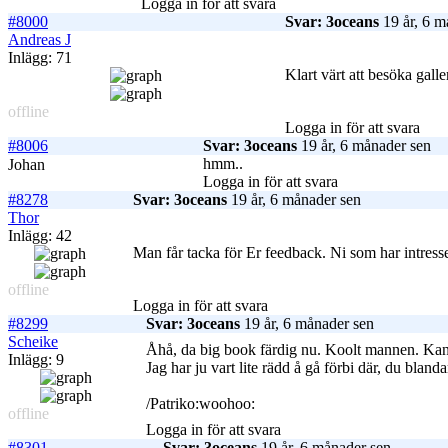
Logga in för att svara
#8000
Svar: 3oceans
19 år, 6 m
Andreas J
Inlägg: 71
Klart värt att besöka gall
offline
Logga in för att svara
#8006
Svar: 3oceans
19 år, 6 månader sen
hmm..
Johan
Logga in för att svara
#8278
Svar: 3oceans
19 år, 6 månader sen
Thor
Inlägg: 42
Man får tacka för Er feedback. Ni som har intresse
offline
Logga in för att svara
#8299
Svar: 3oceans
19 år, 6 månader sen
Scheike
Åhå, da big book färdig nu. Koolt mannen. Kan
Inlägg: 9
Jag har ju vart lite rädd å gå förbi där, du bland
/Patriko:woohoo:
offline
Logga in för att svara
#8301
Svar: 3oceans
19 år, 6 månader sen