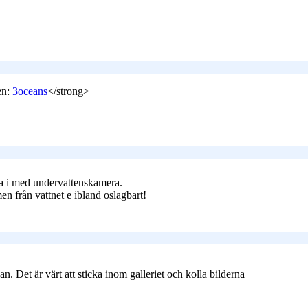
en:
3oceans
</strong>
pa i med undervattenskamera.
men från vattnet e ibland oslagbart!
an. Det är värt att sticka inom galleriet och kolla bilderna