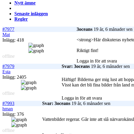
Nytt ämne
Senaste inläggen
Regler
#7977
3oceans
19 år, 6 månader sen
Mat
<strong>Här diskuteras nyhet
Inlägg: 418
Riktigt fint!
offline
Logga in för att svara
#7979
Svar: 3oceans
19 år, 6 månader sen
Esta
Inlägg: 2405
Häftigt! Bilderna ger mig lust att hop
Visst kan det bli fina bilder från land 
offline
Logga in för att svara
#7993
Svar: 3oceans
19 år, 6 månader sen
hman
Inlägg: 376
Vattenbilder regerar. Går inte att slå närvarokänsl
offline