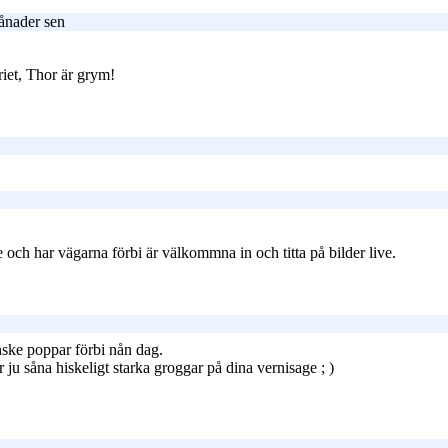
ånader sen
eriet, Thor är grym!
 och har vägarna förbi är välkommna in och titta på bilder live.
ske poppar förbi nån dag.
ar ju såna hiskeligt starka groggar på dina vernisage ; )