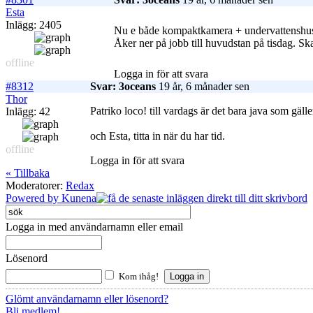
Esta
Inlägg: 2405
Nu e både kompaktkamera + undervattenshus
Åker ner på jobb till huvudstan på tisdag. 
offline
Logga in för att svara
#8312
Svar: 3oceans
19 år, 6 månader sen
Thor
Patriko loco! till vardags är det bara java som gäl
Inlägg: 42
och Esta, titta in när du har tid.
offline
Logga in för att svara
« Tillbaka
Moderatorer:
Redax
Powered by
Kunena
Logga in med användarnamn eller email
Lösenord
Kom ihåg!
Glömt användarnamn eller lösenord?
Bli medlem!