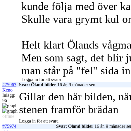
kunde följa med över ka
Skulle vara grymt kul om
Helt klart Ölands vågma
Men som sagt, det blir j
man står på "fel" sida in
Logga in för att svara
#75963
Svar: Öland bilder
16 år, 9 månader sen
Keno
Gillar den här bilden, nä
Inlägg:
96
stenen framför brädan
offline
Logga in för att svara
#75974
Svar: Öland bilder
16 år, 9 månader se