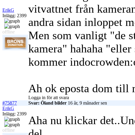
vitvattnet från kameran
ErikG
Inlägg: 2399
andra sidan inloppet m
Men som vanligt "de st
offline
kamera"
hahaha "eller 
kommer indocrowden:
Ah ok eposta dom till 
Logga in för att svara
#75877
Svar: Öland bilder
16 år, 9 månader sen
ErikG
Inlägg: 2399
Aha nu klickar det..Un
del.
offline