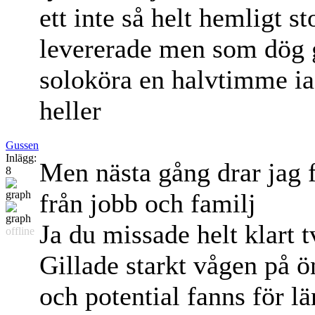
ett inte så helt hemligt s
levererade men som dög gå
soloköra en halvtimme iaf
heller
Gussen
Inlägg:
Men nästa gång drar jag fa
8
från jobb och familj
Ja du missade helt klart t
offline
Gillade starkt vågen på ö
och potential fanns för l