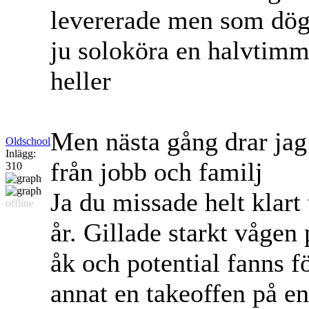
levererade men som dög 
ju soloköra en halvtimme
heller
Men nästa gång drar jag f
Oldschool
Inlägg:
från jobb och familj
310
Ja du missade helt klart
offline
år. Gillade starkt vågen
åk och potential fanns f
annat en takeoffen på en