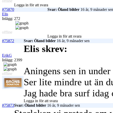
offline
Logga in för att svara
#75870
Svar: Öland bilder
16 år, 9 månader se
Elis
Inlägg: 272
offline
Logga in för att svara
#75872
Svar: Öland bilder
16 år, 9 månader sen
Elis skrev:
ErikG
Inlägg: 2399
Aningens sen in under 
offline
Ser lite mindre ut än d
Jag hade bra surf idag 
Logga in för att svara
#75873
Svar: Öland bilder
16 år, 9 månader sen