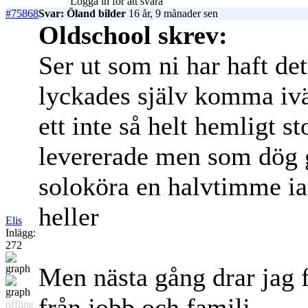
Logga in för att svara
#75868
Svar: Öland bilder
16 år, 9 månader sen
Oldschool skrev:
Ser ut som ni har haft de
lyckades själv komma ivä
ett inte så helt hemligt s
levererade men som dög gå
soloköra en halvtimme iaf
heller
Elis
Inlägg:
272
Men nästa gång drar jag fa
från jobb och familj
offline