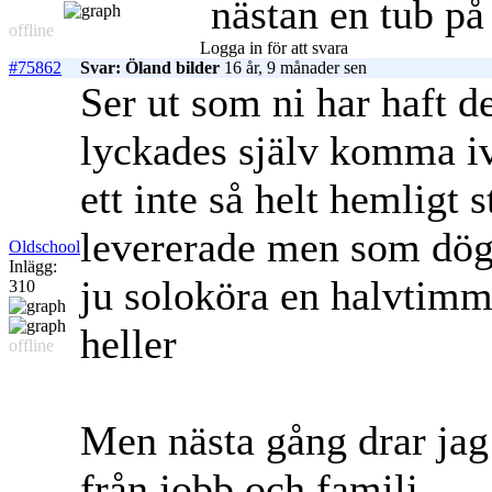
nästan en tub på
offline
Logga in för att svara
#75862
Svar: Öland bilder
16 år, 9 månader sen
Ser ut som ni har haft d
lyckades själv komma iv
ett inte så helt hemligt
levererade men som dög 
Oldschool
Inlägg:
ju soloköra en halvtimme
310
heller
offline
Men nästa gång drar jag f
från jobb och familj