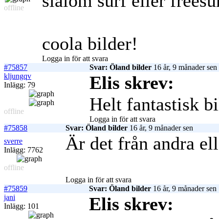
slalom surf eller frees
offline
coola bilder!
Logga in för att svara
#75857
Svar: Öland bilder
16 år, 9 månader sen
kljungqv
Elis skrev:
Inlägg: 79
Helt fantastisk bi
offline
Logga in för att svara
#75858
Svar: Öland bilder
16 år, 9 månader sen
Är det från andra ell
sverre
Inlägg: 7762
offline
Logga in för att svara
#75859
Svar: Öland bilder
16 år, 9 månader sen
jani
Elis skrev:
Inlägg: 101