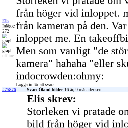
Storleken vi pratade om va
från höger vid inloppet.
Elis
från kameran på den. Var 
Inlägg:
272
inloppet me. En takeoffbi
Men som vanligt "de störs
offline
kamera"
hahaha "eller sk
indocrowden:ohmy:
Logga in för att svara
#75876
Svar: Öland bilder
16 år, 9 månader sen
Elis skrev:
Storleken vi pratade om
bild från höger vid i