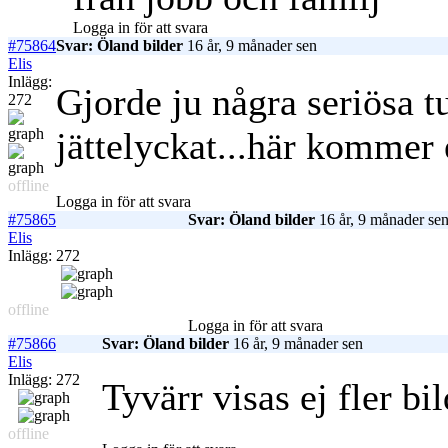
Logga in för att svara
#75864
Svar: Öland bilder
16 år, 9 månader sen
Elis
Inlägg:
Gjorde ju några seriösa 
272
jättelyckat...här kommer 
offline
Logga in för att svara
#75865
Svar: Öland bilder
16 år, 9 månader se
Elis
Inlägg: 272
offline
Logga in för att svara
#75866
Svar: Öland bilder
16 år, 9 månader sen
Elis
Inlägg: 272
Tyvärr visas ej fler bi
offline