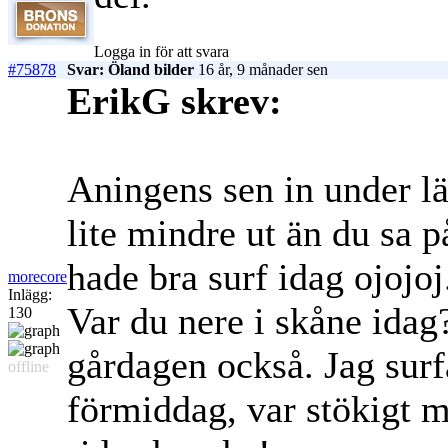
Logga in för att svara
#75878
Svar: Öland bilder
16 år, 9 månader sen
ErikG skrev:
Aningens sen in under lä
lite mindre ut än du sa p
hade bra surf idag ojojoj
morecore
Inlägg:
Var du nere i skåne idag
130
gårdagen också. Jag sur
offline
förmiddag, var stökigt m