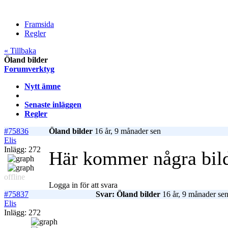
Framsida
Regler
« Tillbaka
Öland bilder
Forumverktyg
Nytt ämne
Senaste inläggen
Regler
#75836
Öland bilder
16 år, 9 månader sen
Elis
Inlägg: 272
Här kommer några bild
offline
Logga in för att svara
#75837
Svar: Öland bilder
16 år, 9 månader se
Elis
Inlägg: 272