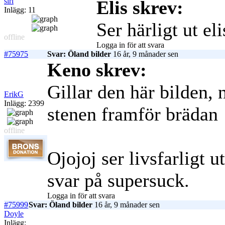
siri
Elis skrev:
Inlägg: 11
Ser härligt ut eli
offline
Logga in för att svara
#75975
Svar: Öland bilder
16 år, 9 månader sen
Keno skrev:
Gillar den här bilden, 
ErikG
Inlägg: 2399
stenen framför brädan
offline
Ojojoj ser livsfarligt
svar på supersuck.
Logga in för att svara
#75999
Svar: Öland bilder
16 år, 9 månader sen
Doyle
Inlägg: