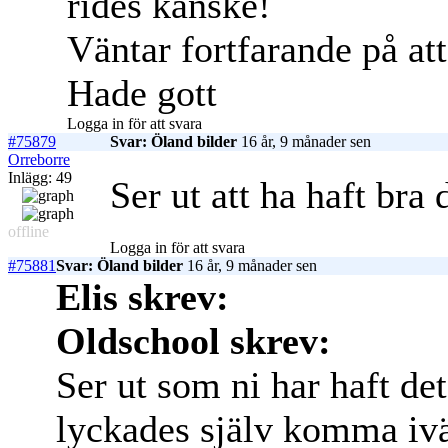
rides kanske!
Väntar fortfarande på at
Hade gott
Logga in för att svara
#75879
Svar: Öland bilder
16 år, 9 månader sen
Orreborre
Inlägg: 49
Ser ut att ha haft bra 
offline
Logga in för att svara
#75881
Svar: Öland bilder
16 år, 9 månader sen
Elis skrev:
Oldschool skrev:
Ser ut som ni har haft de
lyckades själv komma ivä