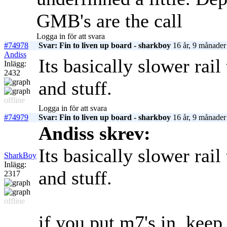
GMB's are the call
Logga in för att svara
#74978
Svar: Fin to liven up board - sharkboy
16 år, 9 månader
Andiss
Its basically slower rail 
Inlägg:
2432
and stuff.
offline
Logga in för att svara
#74979
Svar: Fin to liven up board - sharkboy
16 år, 9 månader
Andiss skrev:
Its basically slower rail 
SharkBoy
Inlägg:
and stuff.
2317
offline
if you put m7's in, keep