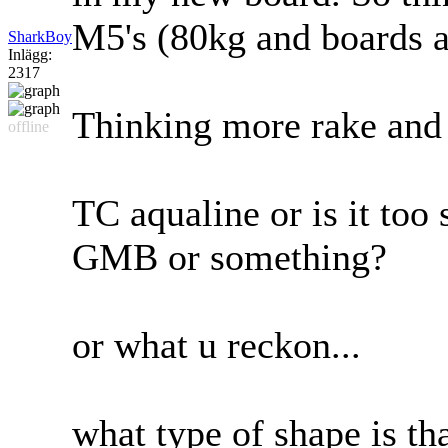
M5's (80kg and boards ar
SharkBoy
Inlägg:
2317
Thinking more rake and 
offline
TC aqualine or is it too 
GMB or something?
or what u reckon...
what type of shape is tha