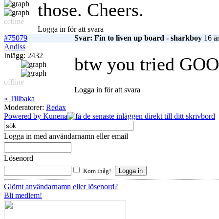
those. Cheers.
offline
Logga in för att svara
#75079
Svar: Fin to liven up board - sharkboy
16 år
Andiss
Inlägg: 2432
btw you tried GOO
offline
Logga in för att svara
« Tillbaka
Moderatorer:
Redax
Powered by
Kunena
Logga in med användarnamn eller email
Lösenord
Kom ihåg!
Glömt användarnamn eller lösenord?
Bli medlem!