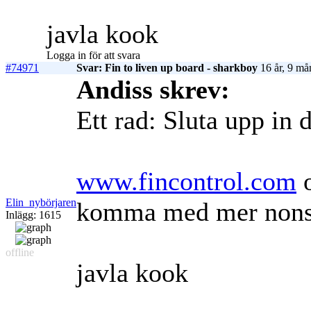
javla kook
Logga in för att svara
#74971
Svar: Fin to liven up board - sharkboy
16 år, 9 må
Andiss skrev:
Ett rad: Sluta upp in d
www.fincontrol.com
o
Elin_nybörjaren
komma med mer nons
Inlägg: 1615
offline
javla kook