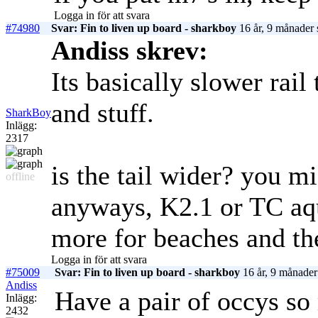
Logga in för att svara
#74980
Svar: Fin to liven up board - sharkboy
16 år, 9 månader 
Andiss skrev:
Its basically slower rail 
and stuff.
SharkBoy
Inlägg:
2317
is the tail wider? you m
offline
anyways, K2.1 or TC aqu
more for beaches and the
Logga in för att svara
#75009
Svar: Fin to liven up board - sharkboy
16 år, 9 månader
Andiss
Have a pair of occys so
Inlägg:
2432