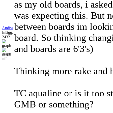
as my old boards, i asked 
was expecting this. But 
between boards im lookin
Andiss
Inlägg:
board. So thinking changi
2432
and boards are 6'3's)
offline
Thinking more rake and b
TC aqualine or is it too s
GMB or something?