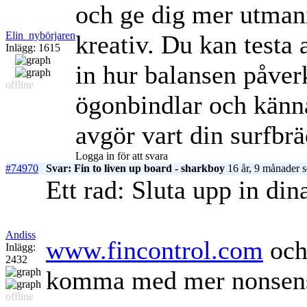
och ge dig mer utmanin
Elin_nybörjaren
kreativ. Du kan testa a
Inlägg: 1615
in hur balansen påver
offline
ögonbindlar och känna
avgör vart din surfbrä
Logga in för att svara
#74970
Svar: Fin to liven up board - sharkboy
16 år, 9 månader 
Ett rad: Sluta upp in dina
Andiss
www.fincontrol.com
och 
Inlägg:
2432
komma med mer nonsen
offline