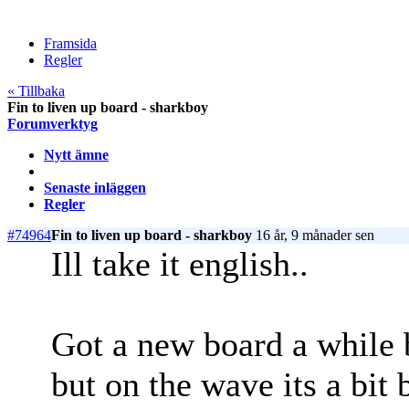
Framsida
Regler
« Tillbaka
Fin to liven up board - sharkboy
Forumverktyg
Nytt ämne
Senaste inläggen
Regler
#74964
Fin to liven up board - sharkboy
16 år, 9 månader sen
Ill take it english..
Got a new board a while 
but on the wave its a bit 