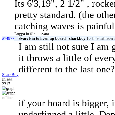
Its 6'3,19", 2 1/2" , rock
pretty standard. (the othe
catching waves is painful
Logga in för att svara
#74977
Svar: Fin to liven up board - sharkboy
16 år, 9 månader 
I am still not sure I am 
it throws a little of eve
different to the last one?
SharkBoy
Inlägg:
2317
offline
if your board is bigger,
underfinned a little. D