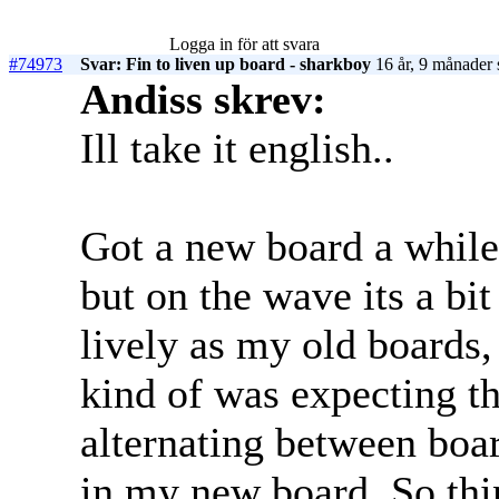
Logga in för att svara
#74973
Svar: Fin to liven up board - sharkboy
16 år, 9 månader 
Andiss skrev:
Ill take it english..
Got a new board a while
but on the wave its a bit
lively as my old boards, 
kind of was expecting t
alternating between boa
in my new board. So thin