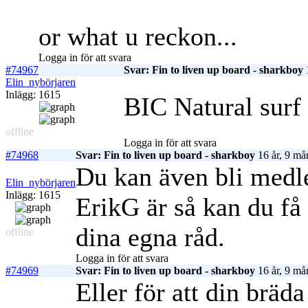
or what u reckon...
Logga in för att svara
#74967
Svar: Fin to liven up board - sharkboy
1
Elin_nybörjaren
Inlägg: 1615
BIC Natural surf
offline
Logga in för att svara
#74968
Svar: Fin to liven up board - sharkboy
16 år, 9 må
Du kan även bli med
Elin_nybörjaren
Inlägg: 1615
ErikG är så kan du få 
dina egna råd.
offline
Logga in för att svara
#74969
Svar: Fin to liven up board - sharkboy
16 år, 9 må
Eller för att din bräd