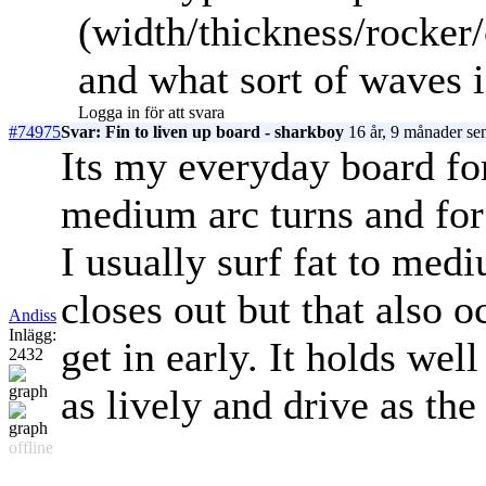
(width/thickness/rocker/
and what sort of waves is
Logga in för att svara
#74975
Svar: Fin to liven up board - sharkboy
16 år, 9 månader se
Its my everyday board for
medium arc turns and for
I usually surf fat to med
closes out but that also 
Andiss
Inlägg:
get in early. It holds wel
2432
as lively and drive as the 
offline