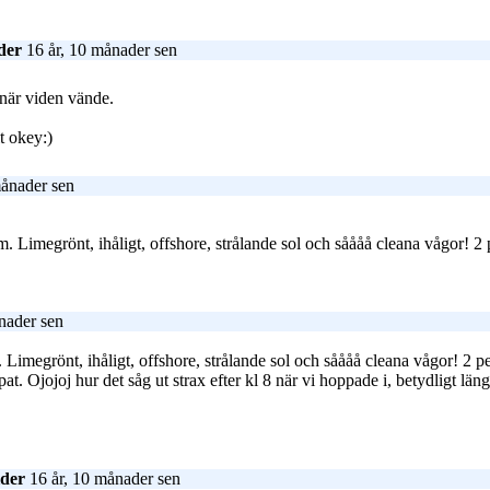
der
16 år, 10 månader sen
 när viden vände.
t okey:)
månader sen
om. Limegrönt, ihåligt, offshore, strålande sol och såååå cleana vågor! 2
nader sen
m. Limegrönt, ihåligt, offshore, strålande sol och såååå cleana vågor! 2 
ppat. Ojojoj hur det såg ut strax efter kl 8 när vi hoppade i, betydligt l
lder
16 år, 10 månader sen