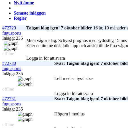
Nytt ämne
Senaste inläggen
Regler
#72729
Taigan idag igen! 7 oktober bilder
16 år, 10 månader 
fugusports
Inlägg: 235
Mera vågor idag. Schysst prognos med sydostlig 15 m/s h
Efter en timme dök Jolie upp och anslöt till de fina vågo
offline
Logga in för att svara
#72730
Svar: Taigan idag igen! 7 oktober bild
fugusports
Inlägg: 235
Left med schysst size
offline
Logga in för att svara
#72731
Svar: Taigan idag igen! 7 oktober bild
fugusports
Inlägg: 235
Högern i motljus
offline