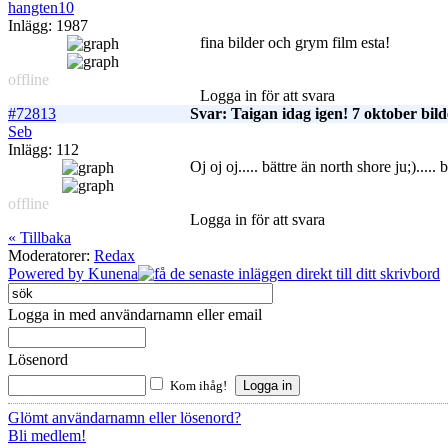
hangten10
Inlägg: 1987
fina bilder och grym film esta!
offline
Logga in för att svara
#72813
Svar: Taigan idag igen! 7 oktober bild
Seb
Inlägg: 112
Oj oj oj..... bättre än north shore ju;)..... 
offline
Logga in för att svara
« Tillbaka
Moderatorer:
Redax
Powered by
Kunena
Logga in med användarnamn eller email
Lösenord
Kom ihåg!
Glömt användarnamn eller lösenord?
Bli medlem!