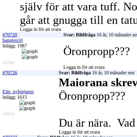
själv för att vara tuff.
går att gnugga till en tat
Logga in för att svara
#70720
Svar: Bildfråga
16 år, 10 månader se
hangten10
Inlägg: 1987
Öronpropp???
offline
Logga in för att svara
#70726
Svar: Bildfråga
16 år, 10 månader sen
Maiorana skrev
Elin_nybörjaren
Öronpropp???
Inlägg: 1615
offline
Du är nära.
Vad 
Logga in för att svara