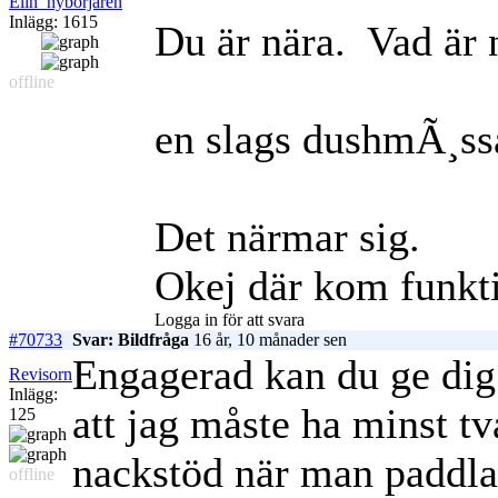
Elin_nybörjaren
Inlägg: 1615
Du är nära.
Vad är 
offline
en slags dushmÃ¸ssa
Det närmar sig.
Okej där kom funkt
Logga in för att svara
#70733
Svar: Bildfråga
16 år, 10 månader sen
Engagerad kan du ge dig
Revisorn
Inlägg:
att jag måste ha minst tv
125
nackstöd när man paddlar
offline