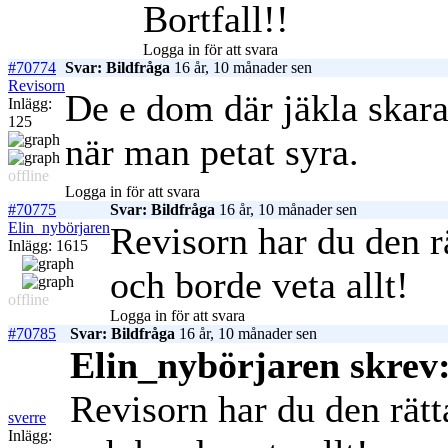
Bortfall!!
Logga in för att svara
#70774
Svar: Bildfråga
16 år, 10 månader sen
Revisorn
De e dom där jäkla skara
Inlägg:
125
när man petat syra.
offline
Logga in för att svara
#70775
Svar: Bildfråga
16 år, 10 månader sen
Elin_nybörjaren
Revisorn har du den r
Inlägg: 1615
och borde veta allt!
offline
Logga in för att svara
#70785
Svar: Bildfråga
16 år, 10 månader sen
Elin_nybörjaren skrev
Revisorn har du den rät
sverre
Inlägg: