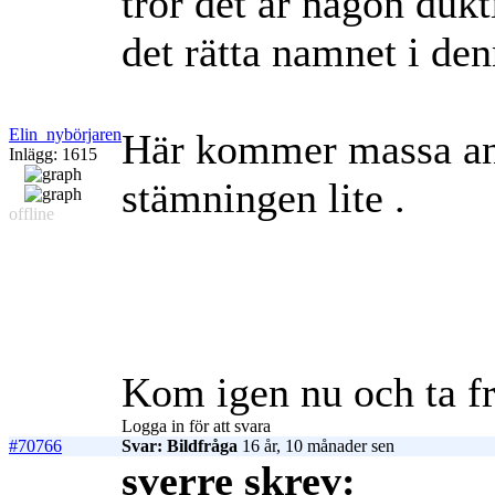
tror det är någon duk
det rätta namnet i den
Elin_nybörjaren
Här kommer massa andr
Inlägg: 1615
stämningen lite
.
offline
Kom igen nu och ta f
Logga in för att svara
#70766
Svar: Bildfråga
16 år, 10 månader sen
sverre skrev: