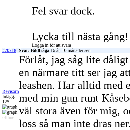
Fel svar dock.
Lycka till nästa gång!
Logga in för att svara
#70718
Svar: Bildfråga
16 år, 10 månader sen
Förlåt, jag såg lite dålig
en närmare titt ser jag at
leashen. Har alltid med e
Revisorn
med min gun runt Kåseber
Inlägg:
125
väl stora även för mig,
offline
loss så man inte dras ner