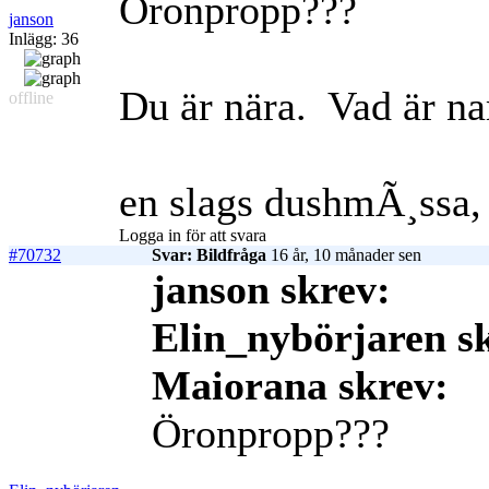
Öronpropp???
janson
Inlägg: 36
Du är nära.
Vad är n
offline
en slags dushmÃ¸ssa, 
Logga in för att svara
#70732
Svar: Bildfråga
16 år, 10 månader sen
janson skrev:
Elin_nybörjaren s
Maiorana skrev:
Öronpropp???