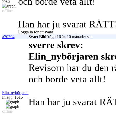
och borde veta allt!
7762
offline
Han har ju svarat RÄTT
Logga in för att svara
#70794
Svar: Bildfråga
16 år, 10 månader sen
sverre skrev:
Elin_nybörjaren skr
Revisorn har du den r
och borde veta allt!
Elin_nybörjaren
Inlägg: 1615
Han har ju svarat RÄ
offline