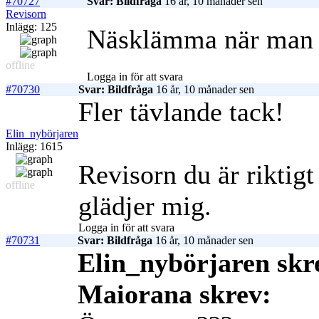
#70727
Svar: Bildfråga
16 år, 10 månader sen
Revisorn
Inlägg: 125
Näsklämma när man fi
offline
Logga in för att svara
#70730
Svar: Bildfråga
16 år, 10 månader sen
Fler tävlande tack!
Elin_nybörjaren
Inlägg: 1615
Revisorn du är riktigt
offline
glädjer mig.
Logga in för att svara
#70731
Svar: Bildfråga
16 år, 10 månader sen
Elin_nybörjaren skr
Maiorana skrev: