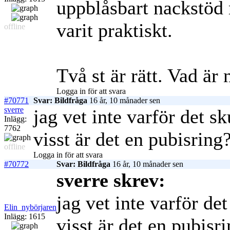
uppblåsbart nackstöd 
varit praktiskt.
offline
Två st är rätt. Vad är
Logga in för att svara
#70771
Svar: Bildfråga
16 år, 10 månader sen
sverre
jag vet inte varför det sk
Inlägg:
7762
visst är det en pubisring
offline
Logga in för att svara
#70772
Svar: Bildfråga
16 år, 10 månader sen
sverre skrev:
jag vet inte varför det
Elin_nybörjaren
Inlägg: 1615
visst är det en pubisr