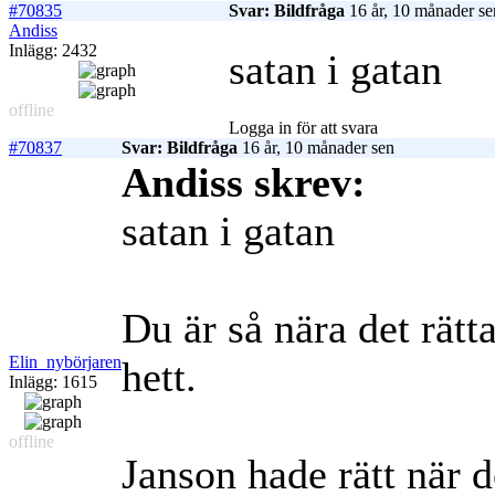
#70835
Svar: Bildfråga
16 år, 10 månader se
Andiss
Inlägg: 2432
satan i gatan
offline
Logga in för att svara
#70837
Svar: Bildfråga
16 år, 10 månader sen
Andiss skrev:
satan i gatan
Du är så nära det rätta
Elin_nybörjaren
hett.
Inlägg: 1615
offline
Janson hade rätt när d