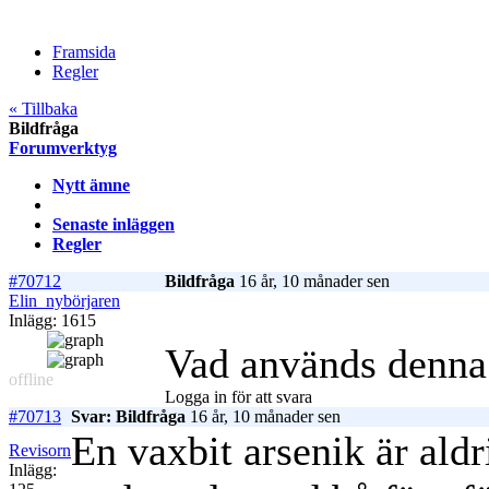
Framsida
Regler
« Tillbaka
Bildfråga
Forumverktyg
Nytt ämne
Senaste inläggen
Regler
#70712
Bildfråga
16 år, 10 månader sen
Elin_nybörjaren
Inlägg: 1615
Vad används denna t
offline
Logga in för att svara
#70713
Svar: Bildfråga
16 år, 10 månader sen
En vaxbit arsenik är aldr
Revisorn
Inlägg: