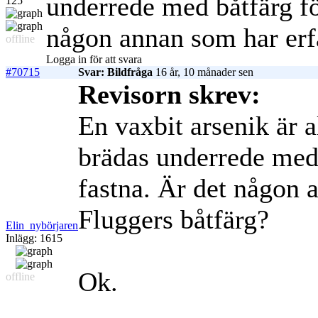
underrede med båtfärg för
125
någon annan som har erfa
offline
Logga in för att svara
#70715
Svar: Bildfråga
16 år, 10 månader sen
Revisorn skrev:
En vaxbit arsenik är a
brädas underrede med b
fastna. Är det någon 
Fluggers båtfärg?
Elin_nybörjaren
Inlägg: 1615
Ok.
offline