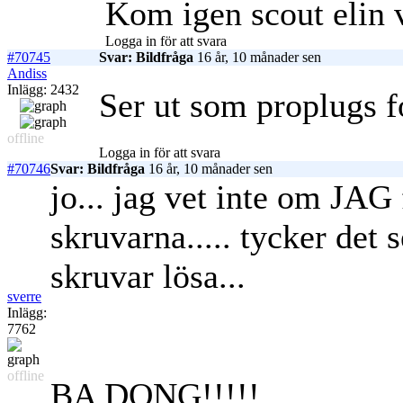
Kom igen scout elin va
Logga in för att svara
#70745
Svar: Bildfråga
16 år, 10 månader sen
Andiss
Inlägg: 2432
Ser ut som proplugs f
offline
Logga in för att svara
#70746
Svar: Bildfråga
16 år, 10 månader sen
jo... jag vet inte om JAG 
skruvarna..... tycker det 
skruvar lösa...
sverre
Inlägg:
7762
offline
BA DONG!!!!!