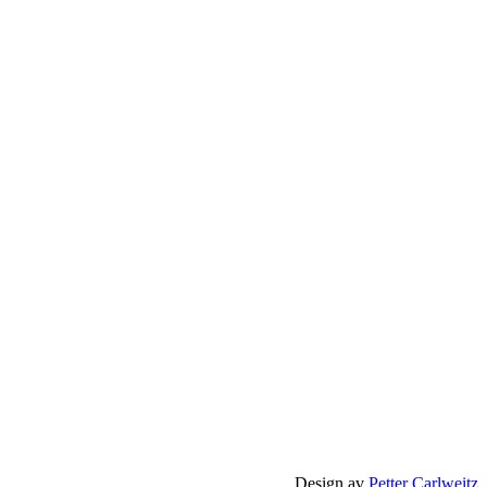
Design av
Petter Carlweitz