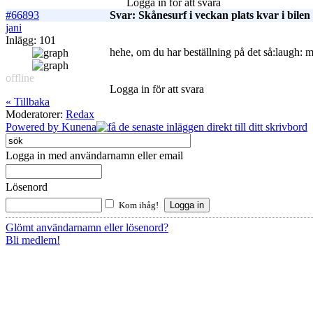
Logga in för att svara
#66893
Svar: Skånesurf i veckan plats kvar i bilen
jani
Inlägg: 101
hehe, om du har beställning på det så:laugh: 
offline
Logga in för att svara
« Tillbaka
Moderatorer:
Redax
Powered by
Kunena
Logga in med användarnamn eller email
Lösenord
Kom ihåg!
Glömt användarnamn eller lösenord?
Bli medlem!