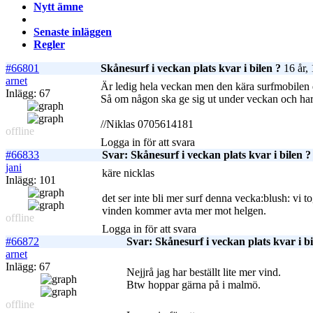
Nytt ämne
Senaste inläggen
Regler
#66801
Skånesurf i veckan plats kvar i bilen ?
16 år,
arnet
Är ledig hela veckan men den kära surfmobilen d
Inlägg: 67
Så om någon ska ge sig ut under veckan och har e
//Niklas 0705614181
offline
Logga in för att svara
#66833
Svar: Skånesurf i veckan plats kvar i bilen ?
jani
käre nicklas
Inlägg: 101
det ser inte bli mer surf denna vecka:blush: vi to
vinden kommer avta mer mot helgen.
offline
Logga in för att svara
#66872
Svar: Skånesurf i veckan plats kvar i bi
arnet
Inlägg: 67
Nejjrå jag har beställt lite mer vind.
Btw hoppar gärna på i malmö.
offline