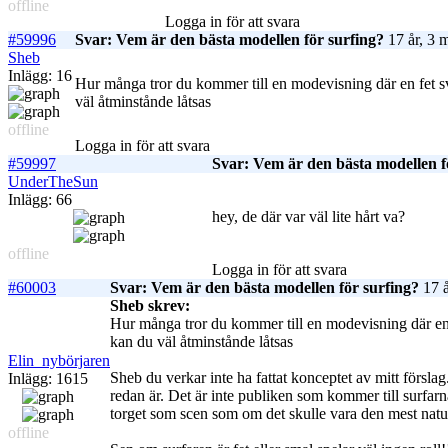
offline
Logga in för att svara
#59996
Svar: Vem är den bästa modellen för surfing?
17 år, 3 
Sheb
Inlägg: 16
Hur många tror du kommer till en modevisning där en fet sve
väl åtminstånde låtsas
offline
Logga in för att svara
#59997
Svar: Vem är den bästa modellen f
UnderTheSun
Inlägg: 66
hey, de där var väl lite hårt va?
offline
Logga in för att svara
#60003
Svar: Vem är den bästa modellen för surfing?
17 å
Sheb skrev:
Hur många tror du kommer till en modevisning där en f
kan du väl åtminstånde låtsas
Elin_nybörjaren
Sheb du verkar inte ha fattat konceptet av mitt förslag
Inlägg: 1615
redan är. Det är inte publiken som kommer till surfar
torget som scen som om det skulle vara den mest naturl
offline