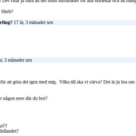
! Det visar ju bara att det finns surfdräkter för alla storlekar och att må
på Sheb?
rfing?
17 år, 3 månader sen
r, 3 månader sen
 för att göra det igen med mig.
Vilka till ska vi värva? Det är ju bra om d
ler någon nere där du bor?
a!!!
dellandet?