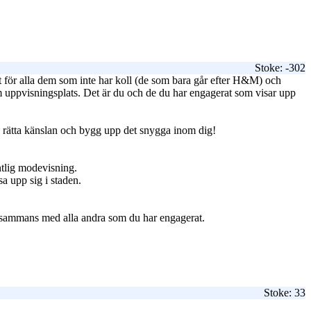
Stoke: -302
et för alla dem som inte har koll (de som bara går efter H&M) och
som uppvisningsplats. Det är du och de du har engagerat som visar upp
en rätta känslan och bygg upp det snygga inom dig!
entlig modevisning.
a upp sig i staden.
illsammans med alla andra som du har engagerat.
Stoke: 33