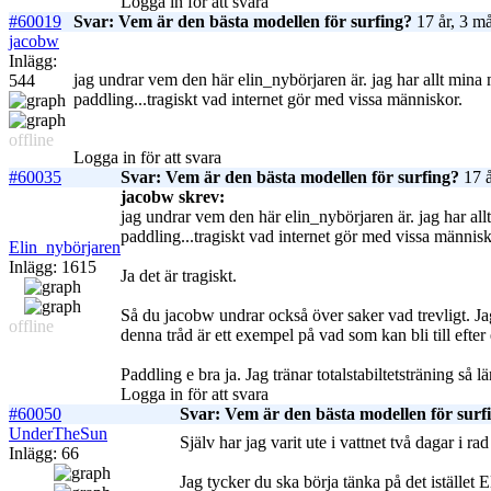
Logga in för att svara
#60019
Svar: Vem är den bästa modellen för surfing?
17 år, 3 m
jacobw
Inlägg:
jag undrar vem den här elin_nybörjaren är. jag har allt mina m
544
paddling...tragiskt vad internet gör med vissa människor.
offline
Logga in för att svara
#60035
Svar: Vem är den bästa modellen för surfing?
17 å
jacobw skrev:
jag undrar vem den här elin_nybörjaren är. jag har allt
paddling...tragiskt vad internet gör med vissa människ
Elin_nybörjaren
Inlägg: 1615
Ja det är tragiskt.
Så du jacobw undrar också över saker vad trevligt. Ja
offline
denna tråd är ett exempel på vad som kan bli till efte
Paddling e bra ja. Jag tränar totalstabiltetsträning så 
Logga in för att svara
#60050
Svar: Vem är den bästa modellen för surf
UnderTheSun
Själv har jag varit ute i vattnet två dagar i rad
Inlägg: 66
Jag tycker du ska börja tänka på det istället E