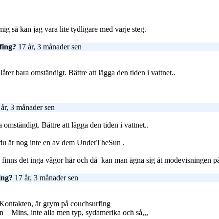
ig så kan jag vara lite tydligare med varje steg.
fing?
17 år, 3 månader sen
 låter bara omständigt. Bättre att lägga den tiden i vattnet..
år, 3 månader sen
ra omständigt. Bättre att lägga den tiden i vattnet..
ch du är nog inte en av dem UnderTheSun
.
nd finns det inga vågor här och då
kan man ägna sig åt modevisningen på e
ing?
17 år, 3 månader sen
Kontakten, är grym på couchsurfing
en
Mins, inte alla men typ, sydamerika och så,,,