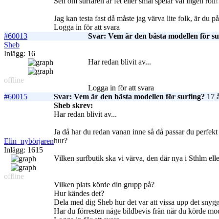
Sen om surfaren är fet eller smal spelar väl ingen roll!
Jag kan testa fast då måste jag värva lite folk, är du 
Logga in för att svara
#60013
Svar: Vem är den bästa modellen för su
Sheb
Inlägg: 16
Har redan blivit av...
offline
Logga in för att svara
#60015
Svar: Vem är den bästa modellen för surfing?
17 å
Sheb skrev:
Har redan blivit av...
Ja då har du redan vanan inne så då passar du perfekt
hur?
Elin_nybörjaren
Inlägg: 1615
Vilken surfbutik ska vi värva, den där nya i Sthlm el
offline
Vilken plats körde din grupp på?
Hur kändes det?
Dela med dig Sheb hur det var att vissa upp det snygg
Har du förresten någe bildbevis från när du körde mo