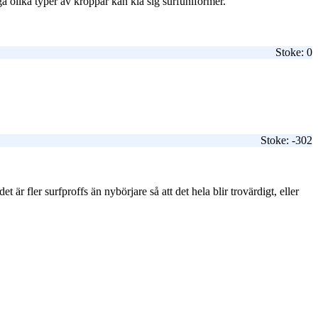
nga olika typer av kroppar kan klä sig surfuniformer.
Stoke: 0
Stoke: -302
et är fler surfproffs än nybörjare så att det hela blir trovärdigt, eller