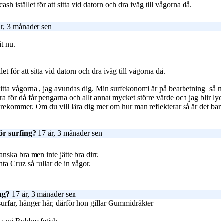
sh istället för att sitta vid datorn och dra iväg till vågorna då.
r, 3 månader sen
it nu.
et för att sitta vid datorn och dra iväg till vågorna då.
hitta vågorna
, jag avundas dig. Min surfekonomi är på bearbetning
så n
era för då får pengarna och allt annat mycket större värde och jag blir ly
rekommer. Om du vill lära dig mer om hur man reflekterar så är det bara at
ör surfing?
17 år, 3 månader sen
anska bra men inte jätte bra dirr.
ta Cruz så rullar de in vågor.
ng?
17 år, 3 månader sen
surfar, hänger här, därför hon gillar Gummidräkter
la på Rubber fetish.