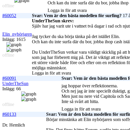
Och kan du inte surfa där du bor, jobba ihop ca
offline
Logga in för att svara
#60052
Svar: Vem är den bästa modellen för surfing?
17 å
UnderTheSun skrev:
Själv har jag varit ute i vattnet två dagar i rad och njut
Elin_nybörjaren
Jag tycker du ska börja tänka på det istället Elin.
Inlägg: 1615
Och kan du inte surfa där du bor, jobba ihop cash iställ
Du UnderTheSun verkar vara väldigt skicklig på att 
offline
som jag har förberett mig på. Det är viktigt att reflekt
ett större värde både före och efter om en reflektion fö
möjliga människor.
Logga in för att svara
#60091
Svar: Vem är den bästa modellen f
UnderTheSun
jag hoppar över reflektionerna.
Inlägg: 66
Och nej jag är inte speciellt duktigt, g
Men just nu nere vid Capitola och San
Inte så svårt att hitta.
offline
Logga in för att svara
#60133
Svar: Vem är den bästa modellen för surfi
Börjar misstänka att Elin nybörjaren som soff
Dr. Hemlich
Elin. Det finns bättre Forum, varför inte goog