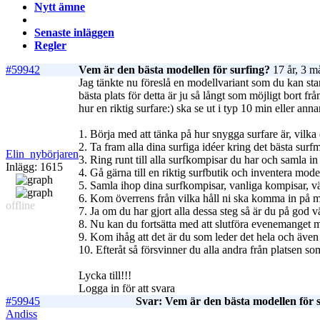
Nytt ämne
Senaste inläggen
Regler
#59942
Vem är den bästa modellen för surfing?
17 år, 3 m
Jag tänkte nu föreslå en modellvariant som du kan sta
bästa plats för detta är ju så långt som möjligt bort 
hur en riktig surfare:) ska se ut i typ 10 min eller ann
1. Börja med att tänka på hur snygga surfare är, vilka
2. Ta fram alla dina surfiga idéer kring det bästa su
Elin_nybörjaren
3. Ring runt till alla surfkompisar du har och samla in
Inlägg: 1615
4. Gå gärna till en riktig surfbutik och inventera mode
5. Samla ihop dina surfkompisar, vanliga kompisar, vän
6. Kom överrens från vilka håll ni ska komma in på m
offline
7. Ja om du har gjort alla dessa steg så är du på god v
8. Nu kan du fortsätta med att slutföra evenemanget m
9. Kom ihåg att det är du som leder det hela och även
10. Efteråt så försvinner du alla andra från platsen s
Lycka till!!!
Logga in för att svara
#59945
Svar: Vem är den bästa modellen för 
Andiss