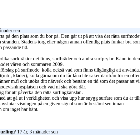
ånader sen
rta på den plats som du bor på. Den går ut på att visa det rätta surfmod
från stranden. Stadens torg eller någon annan offentlig plats funkar bra 
an passande tid.
 olika surfdräkter det finns, surfbräder och andra surfprylar. Känn in d
rfmodet våren och sommaren 2009.
 förslag på surfmode, kolla också vad som finns tillgängligt att använda.
t(mtrl, kläder), kolla gärna om du får låna lite saker därifrån för en off
ner m.fl och utöka ditt nätverk och bestäm en tid som det passar att vis
odevisningsplatsen och vad ni ska göra där.
äg för att påverka den rätta surfingkänslan.
ed att gå ut i verkligheten och visa upp hur snygg surfare som du är t
 avslutar visningen på en given signal som är bestämt sen innan.
om om inget har hänt.
surfing?
17 år, 3 månader sen