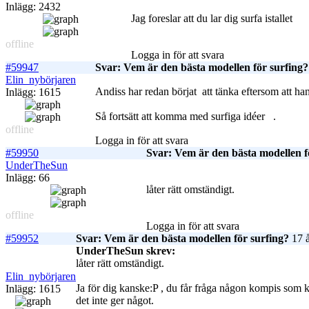
Inlägg: 2432
Jag foreslar att du lar dig surfa istallet
offline
Logga in för att svara
#59947
Svar: Vem är den bästa modellen för surfing?
Elin_nybörjaren
Andiss har redan börjat
att tänka eftersom att han
Inlägg: 1615
Så fortsätt att komma med surfiga idéer
.
offline
Logga in för att svara
#59950
Svar: Vem är den bästa modellen f
UnderTheSun
Inlägg: 66
låter rätt omständigt.
offline
Logga in för att svara
#59952
Svar: Vem är den bästa modellen för surfing?
17 å
UnderTheSun skrev:
låter rätt omständigt.
Elin_nybörjaren
Ja för dig kanske:P , du får fråga någon kompis som ka
Inlägg: 1615
det inte ger något.