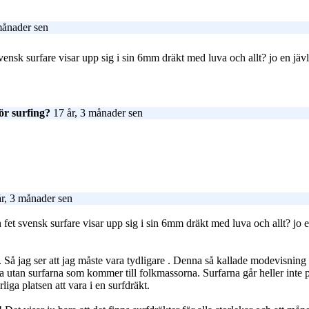
månader sen
nsk surfare visar upp sig i sin 6mm dräkt med luva och allt? jo en jävl
ör surfing?
17 år, 3 månader sen
r, 3 månader sen
et svensk surfare visar upp sig i sin 6mm dräkt med luva och allt? jo en
. Så jag ser att jag måste vara tydligare
. Denna så kallade modevisning 
na utan surfarna som kommer till folkmassorna. Surfarna går heller inte
iga platsen att vara i en surfdräkt.