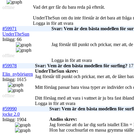
Vad det ger får du bara reda på efteråt.
offline
UnderTheSun om du inte förstår är det bara att fråga m
Logga in för att svara
#59971
Svar: Vem är den bästa modellen för sur
UnderTheSun
Inlägg: 66
Jag förstår till punkt och prickar, mer att, de
offline
Logga in för att svara
#59978
Svar: Vem är den bästa modellen för surfing?
17 
UnderTheSun skrev:
Elin_nybörjaren
Jag förstår till punkt och prickar, mer att, de låter ba
Inlägg: 1615
Mitt förslag passar bara vissa typer av individer o
offline
Ditt förslag med att vara i vattnet är ju bra fast ibla
Logga in för att svara
#59990
Svar: Vem är den bästa modellen för surf
jocke 2.0
Andiss skrev:
Inlägg: 1904
Jag foreslar att du lar dig surfa istallet
Elin = 
Hon har couchsurfat en massa grymma ställ