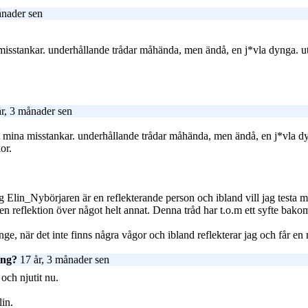
ånader sen
isstankar. underhållande trådar måhända, men ändå, en j*vla dynga. ut i va
r, 3 månader sen
 mina misstankar. underhållande trådar måhända, men ändå, en j*vla dynga. 
or.
g Elin_Nybörjaren är en reflekterande person och ibland vill jag testa 
r en reflektion över något helt annat. Denna tråd har t.o.m ett syfte ba
länge, när det inte finns några vågor och ibland reflekterar jag och får en
ing?
17 år, 3 månader sen
 och njutit nu.
lin.