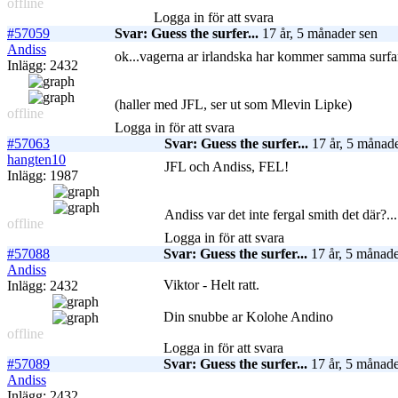
offline
Logga in för att svara
#57059
Svar: Guess the surfer...
17 år, 5 månader sen
Andiss
ok...vagerna ar irlandska har kommer samma surfare
Inlägg: 2432
(haller med JFL, ser ut som Mlevin Lipke)
offline
Logga in för att svara
#57063
Svar: Guess the surfer...
17 år, 5 månade
hangten10
JFL och Andiss, FEL!
Inlägg: 1987
Andiss var det inte fergal smith det där?..
offline
Logga in för att svara
#57088
Svar: Guess the surfer...
17 år, 5 månade
Andiss
Viktor - Helt ratt.
Inlägg: 2432
Din snubbe ar Kolohe Andino
offline
Logga in för att svara
#57089
Svar: Guess the surfer...
17 år, 5 månade
Andiss
Inlägg: 2432