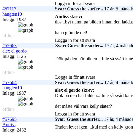
Logga in för att svara
#57117
Svar: Guess the surfer...
17 år, 5 månade
hangten10
Andiss skrev:
Inlägg: 1987
tips...byt namn pa bilden innan den laddas
haha glömde det!
offline
Logga in för att svara
#57663
Svar: Guess the surfer...
17 år, 4 månad
alex el gordo
Inlägg: 1125
Dök på den här bilden... Inte så svårt ka
offline
Logga in för att svara
#57664
Svar: Guess the surfer...
17 år, 4 månade
hangten10
alex el gordo skrev:
Inlägg: 1987
Dök på den här bilden... Inte så svårt kan
det måste väl vara kelly slater?
offline
Logga in för att svara
#57695
Svar: Guess the surfer...
17 år, 4 månade
Andiss
Traden lever igen....kul med en kelly gro
Inlägg: 2432