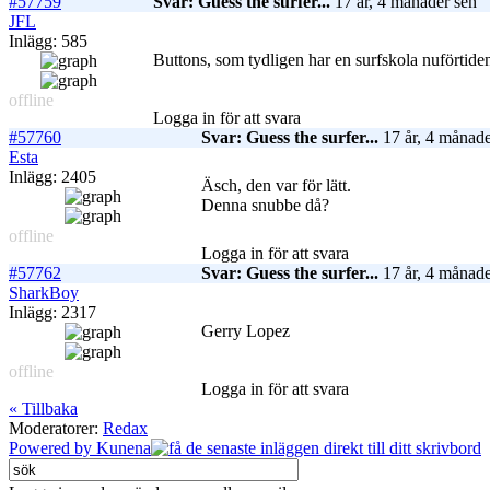
#57759
Svar: Guess the surfer...
17 år, 4 månader sen
JFL
Inlägg: 585
Buttons, som tydligen har en surfskola nuförtide
offline
Logga in för att svara
#57760
Svar: Guess the surfer...
17 år, 4 månade
Esta
Inlägg: 2405
Äsch, den var för lätt.
Denna snubbe då?
offline
Logga in för att svara
#57762
Svar: Guess the surfer...
17 år, 4 månade
SharkBoy
Inlägg: 2317
Gerry Lopez
offline
Logga in för att svara
« Tillbaka
Moderatorer:
Redax
Powered by
Kunena