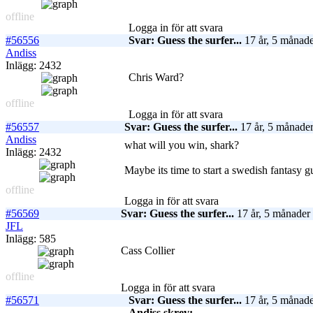
offline
Logga in för att svara
#56556
Svar: Guess the surfer...
17 år, 5 månade
Andiss
Inlägg: 2432
Chris Ward?
offline
Logga in för att svara
#56557
Svar: Guess the surfer...
17 år, 5 månader
Andiss
what will you win, shark?
Inlägg: 2432
Maybe its time to start a swedish fantasy 
offline
Logga in för att svara
#56569
Svar: Guess the surfer...
17 år, 5 månader
JFL
Inlägg: 585
Cass Collier
offline
Logga in för att svara
#56571
Svar: Guess the surfer...
17 år, 5 månade
Andiss skrev: