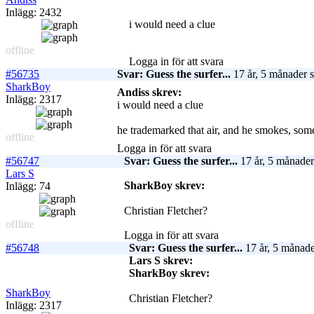
Inlägg: 2432
i would need a clue
offline
Logga in för att svara
#56735
Svar: Guess the surfer...
17 år, 5 månader 
SharkBoy
Andiss skrev:
Inlägg: 2317
i would need a clue
he trademarked that air, and he smokes, som
offline
Logga in för att svara
#56747
Svar: Guess the surfer...
17 år, 5 månader
Lars S
SharkBoy skrev:
Inlägg: 74
Christian Fletcher?
offline
Logga in för att svara
#56748
Svar: Guess the surfer...
17 år, 5 månade
Lars S skrev:
SharkBoy skrev:
SharkBoy
Christian Fletcher?
Inlägg: 2317