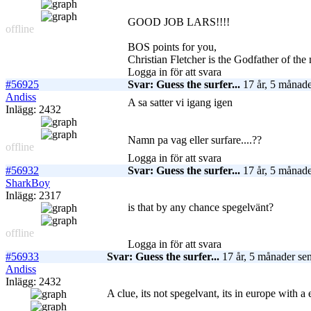
GOOD JOB LARS!!!!
offline
BOS points for you,
Christian Fletcher is the Godfather of the
Logga in för att svara
#56925
Svar: Guess the surfer...
17 år, 5 månade
Andiss
A sa satter vi igang igen
Inlägg: 2432
Namn pa vag eller surfare....??
offline
Logga in för att svara
#56932
Svar: Guess the surfer...
17 år, 5 månade
SharkBoy
Inlägg: 2317
is that by any chance spegelvänt?
offline
Logga in för att svara
#56933
Svar: Guess the surfer...
17 år, 5 månader se
Andiss
Inlägg: 2432
A clue, its not spegelvant, its in europe with a 