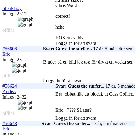
Chris Ward?
SharkBoy
Inlägg: 2317
correct!
hehe
offline
BOS rules this
Logga in för att svara
#56606
Svar: Guess the surfer...
17 år, 5 månader sen
Eric
Inlägg: 231
Bjuder på en bild jag tog för drygt en vecka sen
offline
Logga in för att svara
#56624
Svar: Guess the surfer...
17 år, 5 månade
Andiss
Bra jobbat lilja att plocak ut Cass Collier..
Inlägg: 2432
Eric - ???? SLater?
offline
Logga in för att svara
#56648
Svar: Guess the surfer...
17 år, 5 månader sen
Eric
Inlägg: 231