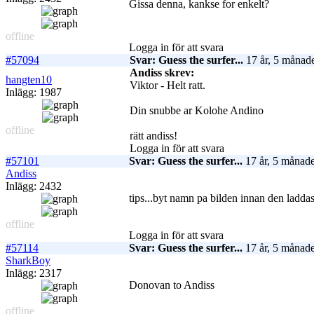
Gissa denna, kankse for enkelt?
offline
Logga in för att svara
#57094
Svar: Guess the surfer...
17 år, 5 månade
Andiss skrev:
hangten10
Viktor - Helt ratt.
Inlägg: 1987
Din snubbe ar Kolohe Andino
offline
rätt andiss!
Logga in för att svara
#57101
Svar: Guess the surfer...
17 år, 5 månade
Andiss
Inlägg: 2432
tips...byt namn pa bilden innan den laddas
offline
Logga in för att svara
#57114
Svar: Guess the surfer...
17 år, 5 månade
SharkBoy
Inlägg: 2317
Donovan to Andiss
offline