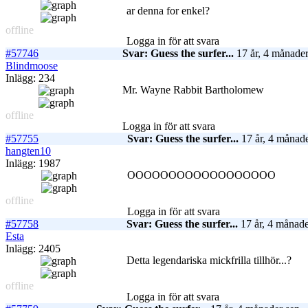
ar denna for enkel?
offline
Logga in för att svara
#57746
Svar: Guess the surfer...
17 år, 4 månader
Blindmoose
Inlägg: 234
Mr. Wayne Rabbit Bartholomew
offline
Logga in för att svara
#57755
Svar: Guess the surfer...
17 år, 4 månade
hangten10
Inlägg: 1987
OOOOOOOOOOOOOOOOOO
offline
Logga in för att svara
#57758
Svar: Guess the surfer...
17 år, 4 månade
Esta
Inlägg: 2405
Detta legendariska mickfrilla tillhör...?
offline
Logga in för att svara